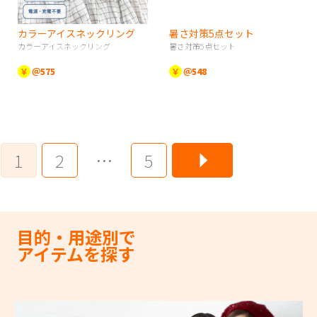
カラーアイスネックリング
暑さ対策5点セット
カラーアイスネックリング
暑さ対策5点セット
￥
＠575
￥
＠548
1
2
…
5
目的・用途別で
アイテムを探す