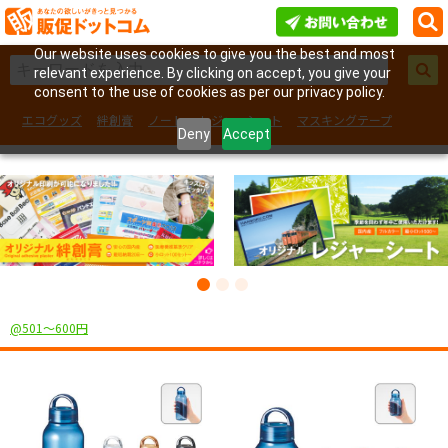
Our website uses cookies to give you the best and most
relevant experience. By clicking on accept, you give your
consent to the use of cookies as per our privacy policy.
エコグッズ
絆創膏
ノート
レジャーシート
マスキングテープ
Deny
Accept
フェイスシール
@501〜600円