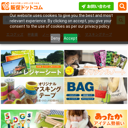
Our website uses cookies to give you the best and most
relevant experience. By clicking on accept, you give your
consent to the use of cookies as per our privacy policy.
エコグッズ
絆創膏
ノート
レジャーシート
マスキングテープ
Deny
Accept
フェイスシール