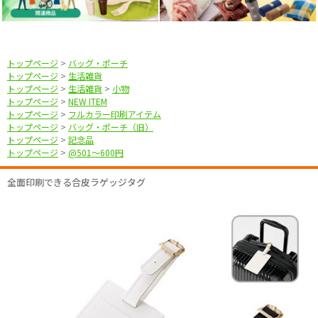
トップページ
>
バッグ・ポーチ
トップページ
>
生活雑貨
トップページ
>
生活雑貨
>
小物
トップページ
>
NEW ITEM
トップページ
>
フルカラー印刷アイテム
トップページ
>
バッグ・ポーチ（旧）
トップページ
>
記念品
トップページ
>
@501〜600円
全面印刷できる合皮ラゲッジタグ