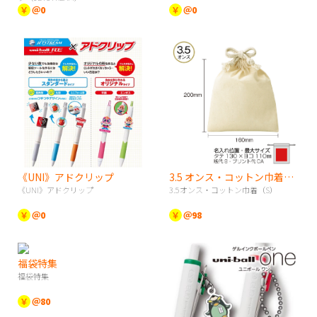
￥
＠0
￥
＠0
《UNI》アドクリップ
3.5 オンス・コットン巾着（S）
《UNI》アドクリップ
3.5オンス・コットン巾着（S）
￥
＠0
￥
＠98
福袋特集
福袋特集
￥
＠80