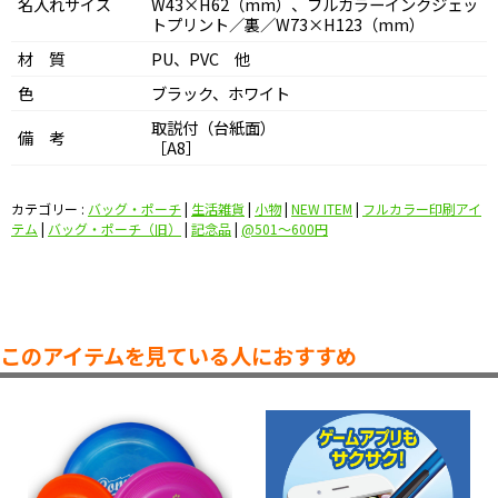
名入れサイズ
W43×H62（mm）、フルカラーインクジェッ
トプリント／裏／W73×H123（mm）
材 質
PU、PVC 他
色
ブラック、ホワイト
取説付（台紙面）
備 考
［A8］
カテゴリー :
バッグ・ポーチ
|
生活雑貨
|
小物
|
NEW ITEM
|
フルカラー印刷アイ
テム
|
バッグ・ポーチ（旧）
|
記念品
|
@501〜600円
このアイテムを見ている人におすすめ