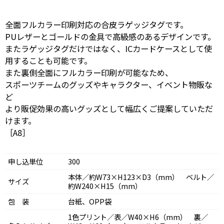
全面フルカラー印刷対応の合皮ラゲッジタグです。
PUレザーとゴールドの金具で高級感のあるデザインです。
またラゲッジタグだけではなく、ICカードケースとして使
用することも可能です。
また裏側全面にフルカラー印刷が可能なため、
スポーツチームのグッズやキャラクター、イベント物販な
ど
より販促効果の高いグッズとして幅広くご提案していただ
けます。
［A8］
申し込単位
300
本体／約W73×H123×D3（mm） ベルト／
サイズ
約W240×H15（mm）
包 装
台紙、OPP袋
1色プリント／表／W40×H6（mm） 裏／