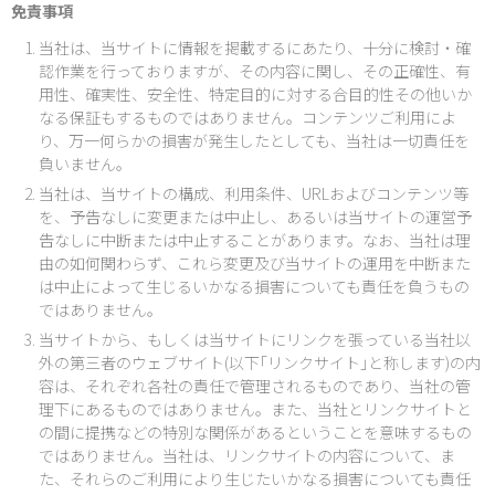
免責事項
当社は、当サイトに情報を掲載するにあたり、十分に検討・確
認作業を行っておりますが、その内容に関し、その正確性、有
用性、確実性、安全性、特定目的に対する合目的性その他いか
なる保証もするものではありません。コンテンツご利用によ
り、万一何らかの損害が発生したとしても、当社は一切責任を
負いません。
当社は、当サイトの構成、利用条件、URLおよびコンテンツ等
を、予告なしに変更または中止し、あるいは当サイトの運営予
告なしに中断または中止することがあります。なお、当社は理
由の如何関わらず、これら変更及び当サイトの運用を中断また
は中止によって生じるいかなる損害についても責任を負うもの
ではありません。
当サイトから、もしくは当サイトにリンクを張っている当社以
外の第三者のウェブサイト(以下｢リンクサイト｣と称します)の内
容は、それぞれ各社の責任で管理されるものであり、当社の管
理下にあるものではありません。また、当社とリンクサイトと
の間に提携などの特別な関係があるということを意味するもの
ではありません。当社は、リンクサイトの内容について、ま
た、それらのご利用により生じたいかなる損害についても責任