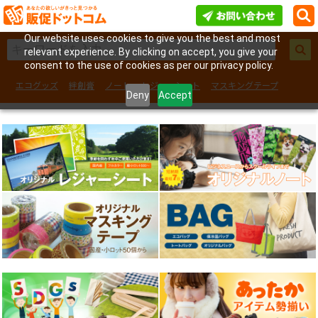
Our website uses cookies to give you the best and most
relevant experience. By clicking on accept, you give your
consent to the use of cookies as per our privacy policy.
エコグッズ
絆創膏
ノート
レジャーシート
マスキングテープ
Deny
Accept
フェイスシール