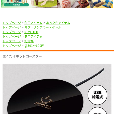
トップページ
>
冬用アイテム
>
あったかアイテム
トップページ
>
マグ・タンブラー・ボトル
トップページ
>
NEW ITEM
トップページ
>
冬用アイテム
トップページ
>
記念品
トップページ
>
@501〜600円
置くだけホットコースター