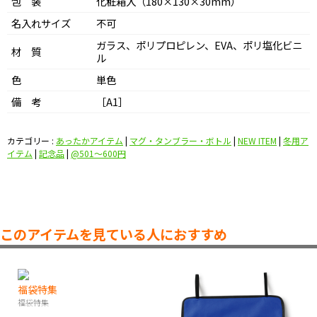
包 装
化粧箱入（180×130×30mm）
名入れサイズ
不可
ガラス、ポリプロピレン、EVA、ポリ塩化ビニ
材 質
ル
色
単色
備 考
［A1］
カテゴリー :
あったかアイテム
|
マグ・タンブラー・ボトル
|
NEW ITEM
|
冬用ア
イテム
|
記念品
|
@501〜600円
このアイテムを見ている人におすすめ
福袋特集
福袋特集