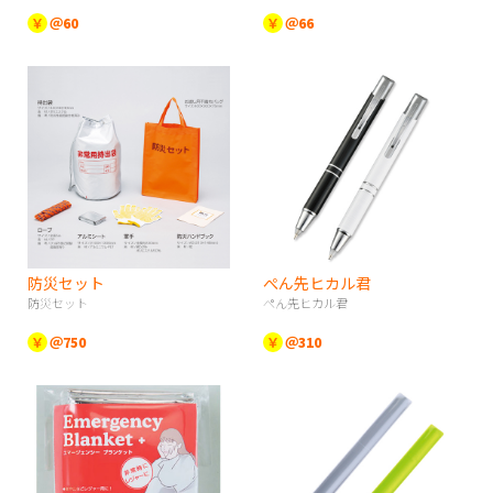
￥
＠60
￥
＠66
防災セット
ぺん先ヒカル君
防災セット
ぺん先ヒカル君
￥
＠750
￥
＠310