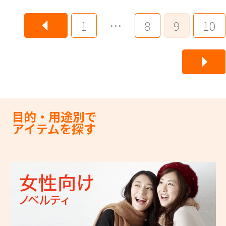
1
…
8
9
10
目的・用途別で
アイテムを探す