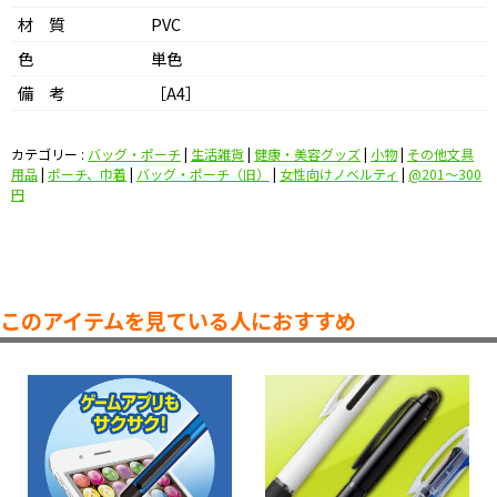
材 質
PVC
色
単色
備 考
［A4］
カテゴリー :
バッグ・ポーチ
|
生活雑貨
|
健康・美容グッズ
|
小物
|
その他文具
用品
|
ポーチ、巾着
|
バッグ・ポーチ（旧）
|
女性向けノベルティ
|
@201〜300
円
このアイテムを見ている人におすすめ