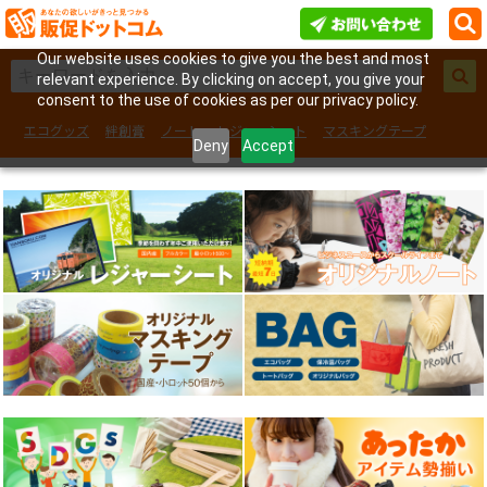
Our website uses cookies to give you the best and most
relevant experience. By clicking on accept, you give your
consent to the use of cookies as per our privacy policy.
エコグッズ
絆創膏
ノート
レジャーシート
マスキングテープ
Deny
Accept
フェイスシール