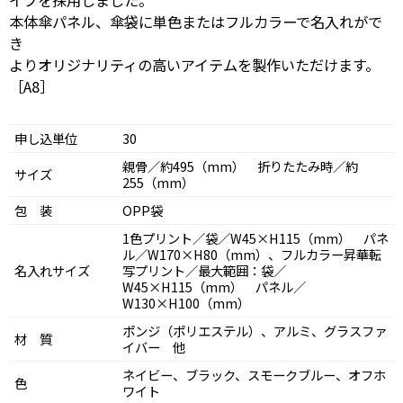
イプを採用しました。
本体傘パネル、傘袋に単色またはフルカラーで名入れがで
き
よりオリジナリティの高いアイテムを製作いただけます。
［A8］
申し込単位
30
親骨／約495（mm） 折りたたみ時／約
サイズ
255（mm）
包 装
OPP袋
1色プリント／袋／W45×H115（mm） パネ
ル／W170×H80（mm）、フルカラー昇華転
名入れサイズ
写プリント／最大範囲：袋／
W45×H115（mm） パネル／
W130×H100（mm）
ポンジ（ポリエステル）、アルミ、グラスファ
材 質
イバー 他
ネイビー、ブラック、スモークブルー、オフホ
色
ワイト