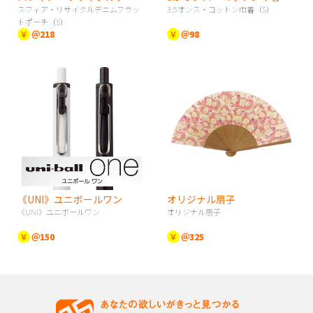
スフィア・リサイクルデニムフラッ
3.5オンス・コットン巾着（S）
トポーチ（S）
￥
＠218
￥
＠98
《UNI》ユニボールワン
オリジナル扇子
《UNI》ユニボールワン
オリジナル扇子
￥
＠150
￥
＠325