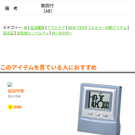
取説付
備 考
［A8］
カテゴリー :
傘
|
生活雑貨
|
アウトドア
|
NEW ITEM
|
フルカラー印刷アイテム
|
記念品
|
女性向けノベルティ
|
@1,001円〜
このアイテムを見ている人におすすめ
福袋特集
福袋特集
￥
＠80