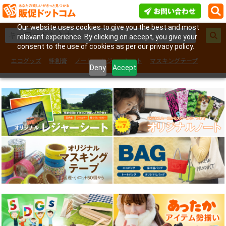
Our website uses cookies to give you the best and most
relevant experience. By clicking on accept, you give your
consent to the use of cookies as per our privacy policy.
エコグッズ
絆創膏
ノート
レジャーシート
マスキングテープ
Deny
Accept
フェイスシール