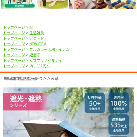
トップページ
>
傘
トップページ
>
生活雑貨
トップページ
>
アウトドア
トップページ
>
NEW ITEM
トップページ
>
フルカラー印刷アイテム
トップページ
>
記念品
トップページ
>
女性向けノベルティ
トップページ
>
@1,001円〜
自動開閉遮熱遮光折りたたみ傘