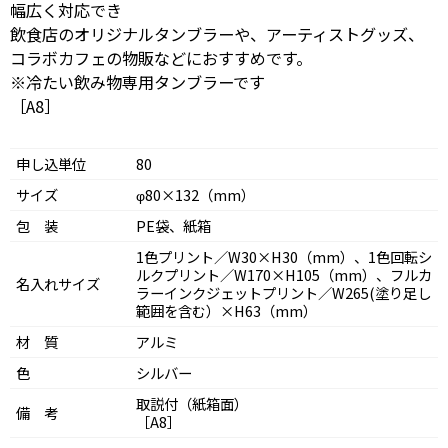
幅広く対応でき
飲食店のオリジナルタンブラーや、アーティストグッズ、
コラボカフェの物販などにおすすめです。
※冷たい飲み物専用タンブラーです
［A8］
申し込単位
80
サイズ
φ80×132（mm）
包 装
PE袋、紙箱
1色プリント／W30×H30（mm）、1色回転シ
ルクプリント／W170×H105（mm）、フルカ
名入れサイズ
ラーインクジェットプリント／W265(塗り足し
範囲を含む）×H63（mm）
材 質
アルミ
色
シルバー
取説付（紙箱面）
備 考
［A8］