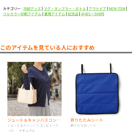
カテゴリー :
冷却グッズ
|
マグ・タンブラー・ボトル
|
アウトドア
|
NEW ITEM
|
フルカラー印刷アイテム
|
夏用アイテム
|
記念品
|
@401〜500円
このアイテムを見ている人におすすめ
ジュート＆キャンバスコンビトート（S） ナチュラル
折りたたみシート
ジュート＆キャンバスコンビトート
折りたたみシート
（S） ナチュラル