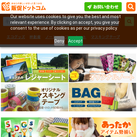
Our website uses cookies to give you the best and most
relevant experience. By clicking on accept, you give your
consent to the use of cookies as per our privacy policy.
エコグッズ
絆創膏
ノート
レジャーシート
マスキングテープ
Deny
Accept
フェイスシール