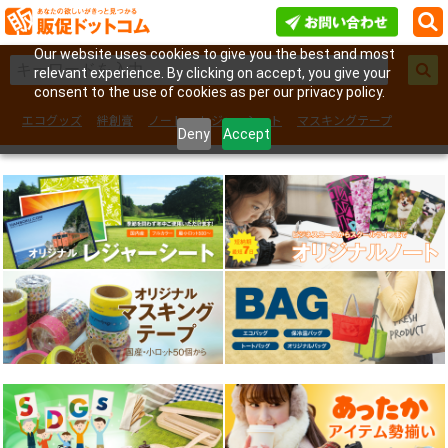
Our website uses cookies to give you the best and most
relevant experience. By clicking on accept, you give your
consent to the use of cookies as per our privacy policy.
エコグッズ
絆創膏
ノート
レジャーシート
マスキングテープ
Deny
Accept
フェイスシール