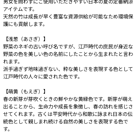
男女を問わずにご使用いただきやすい日本の夏の定番納涼
アイテムです。
天然の竹は成長が早く豊富な資源供給が可能なため環境保
護にも貢献します。
【浅葱（あさぎ）】
野菜のネギの古い呼び名ですが、江戸時代の庶民が身近な
野菜の色を美しい色の名前にしたことから生まれたと言わ
れます。
派手過ぎず地味過ぎない、粋な美しさを表現する色として
江戸時代の人々に愛された色です。
【萌黄（もえぎ）】
春の新芽が芽吹くときの鮮やかな黄緑色です。新芽が萌え
出ることから、生命力や成長を象徴し、春の訪れを感じさ
せてくれます。古くは平安時代から和歌に詠まれ日本の伝
統色として親しまれ続ける自然の美しさを表現する色で
す。