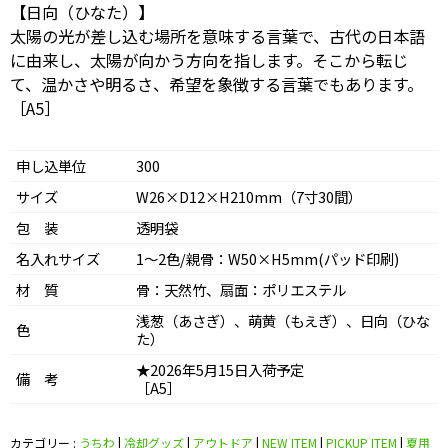
【日向（ひなた）】
太陽の光が差し込む場所を意味する言葉で、古代の日本語
に由来し、太陽が向かう方向を指します。そこから転じ
て、温かさや明るさ、希望を象徴する言葉でもあります。
［A5］
申し込単位
300
サイズ
W26×D12×H210mm（7寸30間）
包 装
透明袋
名入れサイズ
1～2色/親骨：W50×H5mm(パッド印刷)
材 質
骨：天然竹、扇面：ポリエステル
浅葱（あさぎ）、萌黄（もえぎ）、日向（ひな
色
た）
★2026年5月15日入荷予定
備 考
［A5］
カテゴリー :
うちわ
|
冷却グッズ
|
アウトドア
|
NEW ITEM
|
PICKUP ITEM
|
夏用