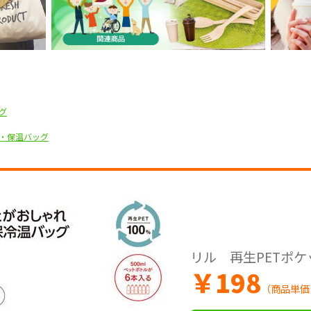
グ
・保温バッグ
リル 再生PETポ
￥
198
（商品単価