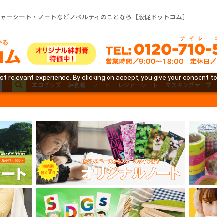
ジャーシート・ノートなどノベルティのことなら［販促ドットコム］
t relevant experience. By clicking on accept, you give your consent to
エコグッズ
絆創膏
ノート
レジャーシート
マスキングテープ