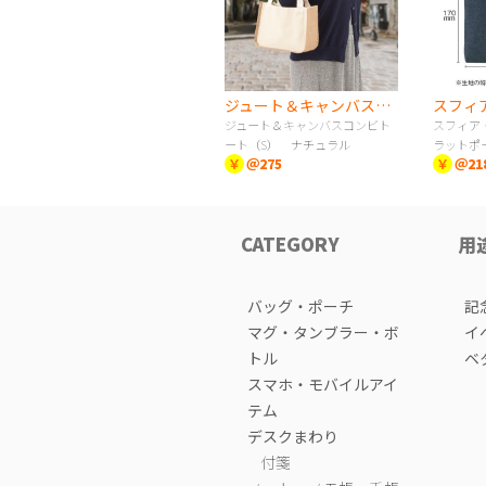
ジュート＆キャンバスコンビトート（S） ナチュラル
ジュート＆キャンバスコンビト
スフィア
ート（S） ナチュラル
ラットポ
￥
＠275
￥
＠21
CATEGORY
用
バッグ・ポーチ
記
マグ・タンブラー・ボ
イ
トル
ベ
スマホ・モバイルアイ
テム
デスクまわり
付箋