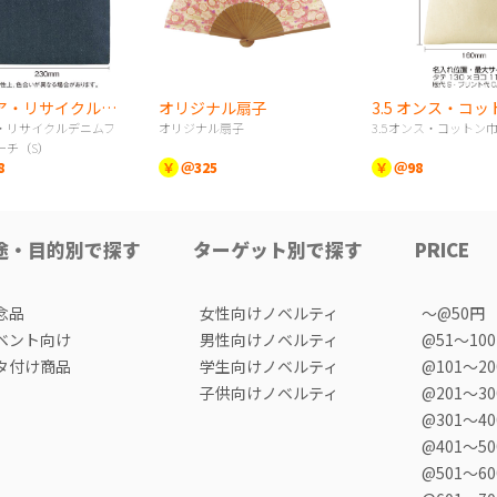
スフィア・リサイクルデニムフラットポーチ（S）
オリジナル扇子
・リサイクルデニムフ
オリジナル扇子
3.5オンス・コットン
ーチ（S）
8
￥
＠325
￥
＠98
途・目的別で探す
ターゲット別で探す
PRICE
念品
女性向けノベルティ
〜@50円
ベント向け
男性向けノベルティ
@51〜10
タ付け商品
学生向けノベルティ
@101〜2
子供向けノベルティ
@201〜3
@301〜4
@401〜5
@501〜6