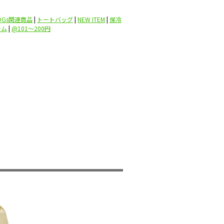
DGs関連商品
|
トートバッグ
|
NEW ITEM
|
保冷
テム
|
@101〜200円