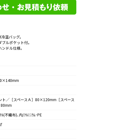
保冷温バッグ。
ダブルポケット付。
ハンドル仕様。
70×140mm
ント／［スペースＡ］80×120mm［スペース
80mm
ｽﾃﾙ(不織布)､内/ｱﾙﾐﾆｳﾑ･PE
ぜ