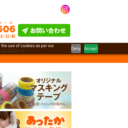
 the use of cookies as per our
Deny
Accept
フェイスシール