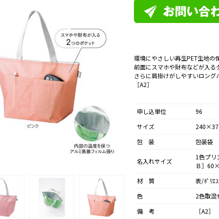
環境にやさしい再生PET生地の
前面にスマホや財布などが入る
さらに肩掛けがしやすいロング
［A2］
申し込単位
96
サイズ
240×3
包 装
包装袋
1色プリ
名入れサイズ
Ｂ］60×
材 質
表/ﾎﾟﾘｴ
色
2色取混
備 考
［A2］