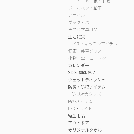
ノート・メモ帳・手帳
ボールペン・鉛筆
ファイル
ブックカバー
その他文具用品
生活雑貨
バス・キッチンアイテム
健康・美容グッズ
小物
傘
コースター
カレンダー
SDGs関連商品
ウェットティッシュ
防災・防犯アイテム
防災対策グッズ
防犯アイテム
LED・ライト
衛生用品
アウトドア
オリジナルタオル