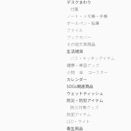
デスクまわり
付箋
ノート・メモ帳・手帳
ボールペン・鉛筆
ファイル
ブックカバー
その他文具用品
生活雑貨
バス・キッチンアイテム
健康・美容グッズ
小物
傘
コースター
カレンダー
SDGs関連商品
ウェットティッシュ
防災・防犯アイテム
防災対策グッズ
防犯アイテム
LED・ライト
衛生用品