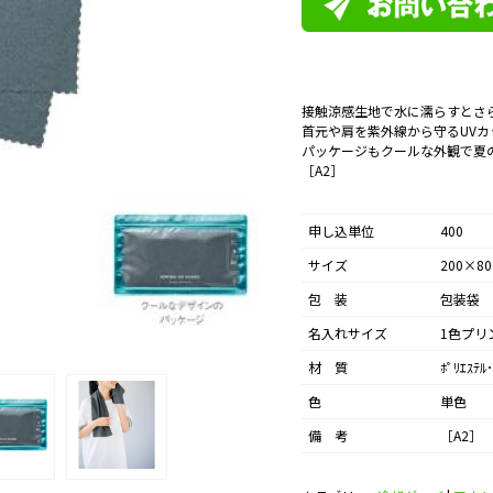
接触涼感生地で水に濡らすとさ
首元や肩を紫外線から守るUV
パッケージもクールな外観で夏
［A2］
申し込単位
400
サイズ
200×8
包 装
包装袋
名入れサイズ
1色プリ
材 質
ﾎﾟﾘｴｽﾃﾙ･
色
単色
備 考
［A2］