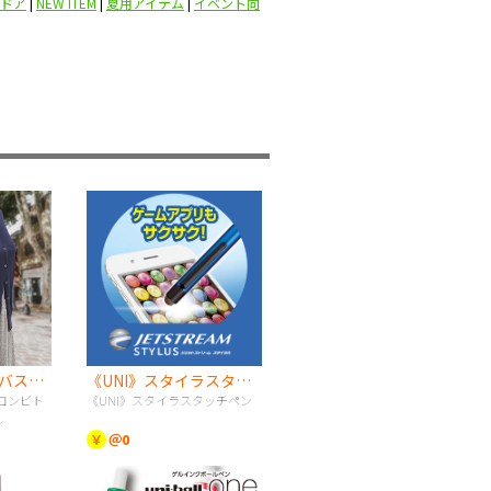
ドア
|
NEW ITEM
|
夏用アイテム
|
イベント向
ジュート＆キャンバスコンビトート（S） ナチュラル
《UNI》スタイラスタッチペン
コンビト
《UNI》スタイラスタッチペン
ル
￥
＠0