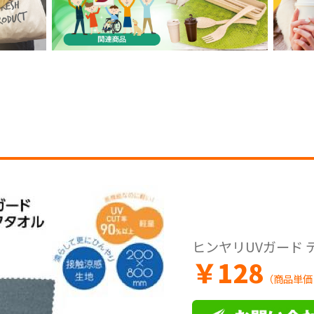
ヒンヤリUVガード
￥
128
（商品単価