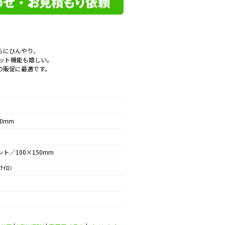
らにひんやり、
カット機能も嬉しい。
の販促に最適です。
00mm
ント／100×150mm
ﾅｲﾛﾝ