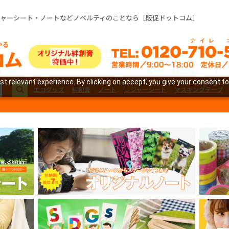
ジャーシート・ノートなどノベルティのことなら［販促ドットコム］
t relevant experience. By clicking on accept, you give your consent to
エコグッズ
絆創膏
ノート
レジャーシート
マスキングテープ