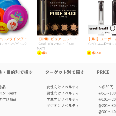
オリジナルフライングディスク
《UNI》ピュアモルト（PURE MALT）
《UNI》ユニボ
ルフライングディスク
《UNI》ピュアモルト（PURE
《UNI》ユニボールワ
MALT）
￥
＠0
￥
＠150
途・目的別で探す
ターゲット別で探す
PRICE
念品
女性向けノベルティ
〜@50円
ベント向け
男性向けノベルティ
@51〜10
タ付け商品
学生向けノベルティ
@101〜2
子供向けノベルティ
@201〜3
@301〜4