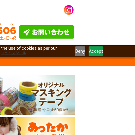
 the use of cookies as per our
Deny
Accept
フェイスシール