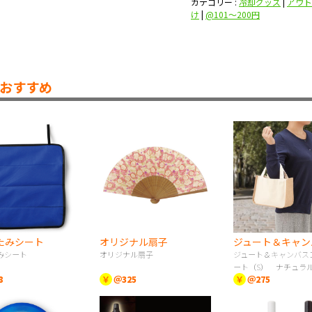
カテゴリー :
冷却グッズ
|
アウト
け
|
@101〜200円
おすすめ
たみシート
オリジナル扇子
みシート
オリジナル扇子
ジュート＆キャンバス
ート（S） ナチュラ
8
￥
＠325
￥
＠275