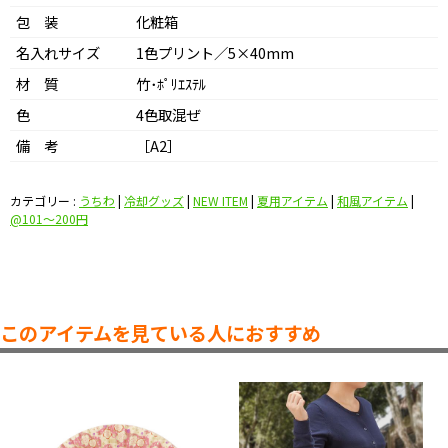
包 装
化粧箱
名入れサイズ
1色プリント／5×40mm
材 質
竹･ﾎﾟﾘｴｽﾃﾙ
色
4色取混ぜ
備 考
［A2］
カテゴリー :
うちわ
|
冷却グッズ
|
NEW ITEM
|
夏用アイテム
|
和風アイテム
|
@101〜200円
このアイテムを見ている人におすすめ