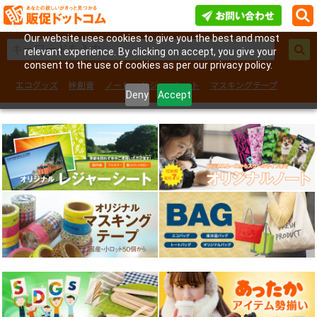
Our website uses cookies to give you the best and most
relevant experience. By clicking on accept, you give your
consent to the use of cookies as per our privacy policy.
エコグッズ
絆創膏
ノート
レジャーシート
マスキングテープ
Deny
Accept
フェイスシール