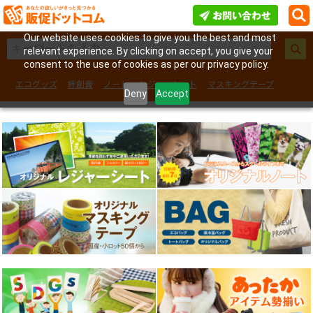
Our website uses cookies to give you the best and most
relevant experience. By clicking on accept, you give your
consent to the use of cookies as per our privacy policy.
エコグッズ
絆創膏
ノート
レジャーシート
マスキングテープ
Deny
Accept
フェイスシール