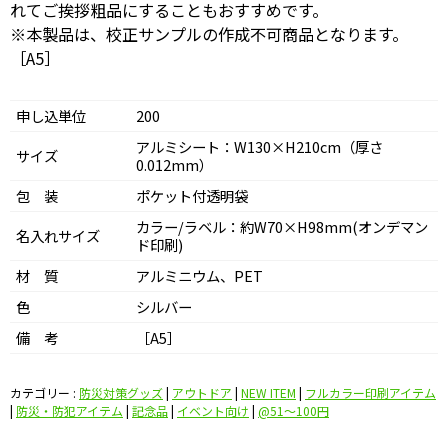
れてご挨拶粗品にすることもおすすめです。
※本製品は、校正サンプルの作成不可商品となります。
［A5］
申し込単位
200
アルミシート：W130×H210cm（厚さ
サイズ
0.012mm）
包 装
ポケット付透明袋
カラー/ラベル：約W70×H98mm(オンデマン
名入れサイズ
ド印刷)
材 質
アルミニウム、PET
色
シルバー
備 考
［A5］
カテゴリー :
防災対策グッズ
|
アウトドア
|
NEW ITEM
|
フルカラー印刷アイテム
|
防災・防犯アイテム
|
記念品
|
イベント向け
|
@51〜100円