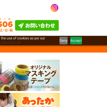
 the use of cookies as per our
Deny
Accept
フェイスシール