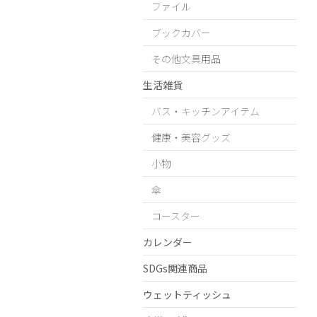
ファイル
ブックカバー
その他文具用品
生活雑貨
バス・キッチンアイテム
健康・美容グッズ
小物
傘
コースター
カレンダー
SDGs関連商品
ウェットティッシュ