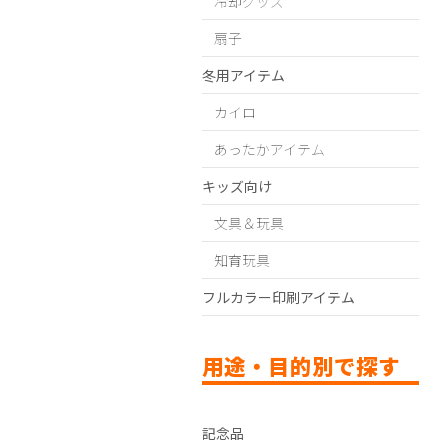
冷却グッズ
扇子
冬用アイテム
カイロ
あったかアイテム
キッズ向け
文具＆玩具
知育玩具
フルカラー印刷アイテム
用途・目的別で探す
記念品