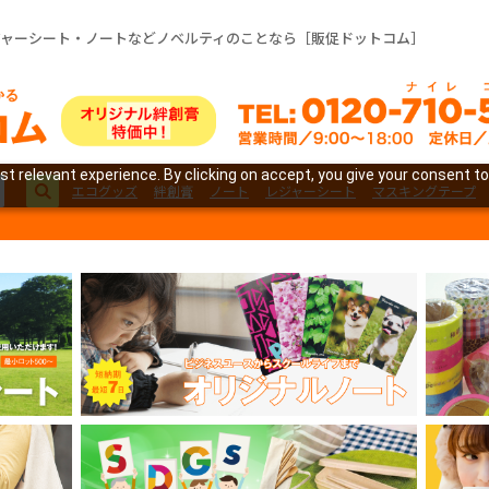
ジャーシート・ノートなどノベルティのことなら［販促ドットコム］
t relevant experience. By clicking on accept, you give your consent to
エコグッズ
絆創膏
ノート
レジャーシート
マスキングテープ