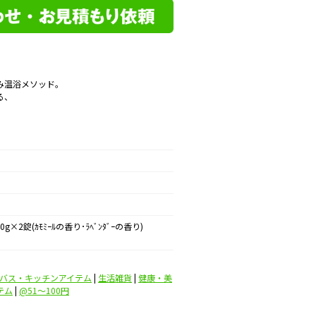
み温浴メソッド。
る、
0g×2錠(ｶﾓﾐｰﾙの香り･ﾗﾍﾞﾝﾀﾞｰの香り)
バス・キッチンアイテム
|
生活雑貨
|
健康・美
テム
|
@51〜100円