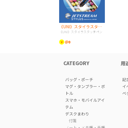
《UNI》スタイラスタッチペン
《UNI》スタイラスタッチペン
￥
＠0
CATEGORY
用
バッグ・ポーチ
記
マグ・タンブラー・ボ
イ
トル
ベ
スマホ・モバイルアイ
テム
デスクまわり
付箋
ノート・メモ帳・手帳