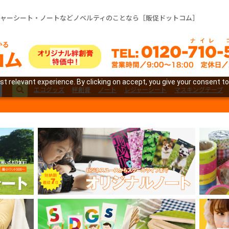
ジャーシート・ノートなどノベルティのことなら［販促ドットコム］
t relevant experience. By clicking on accept, you give your consent to
エコグッズ
絆創膏
ノート
レジャーシート
マスキングテープ