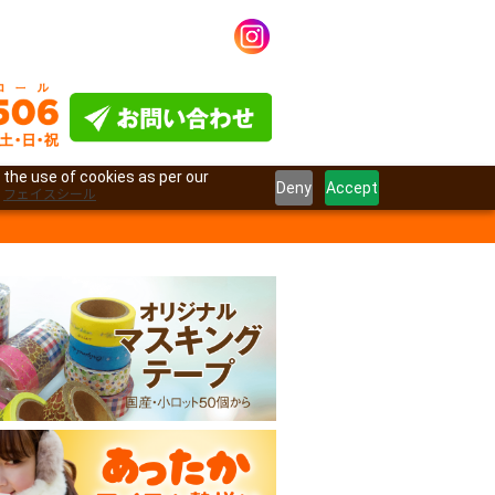
 the use of cookies as per our
Deny
Accept
フェイスシール