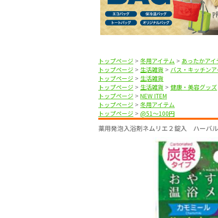
トップページ
>
冬用アイテム
>
あったかアイ
トップページ
>
生活雑貨
>
バス・キッチンア
トップページ
>
生活雑貨
トップページ
>
生活雑貨
>
健康・美容グッズ
トップページ
>
NEW ITEM
トップページ
>
冬用アイテム
トップページ
>
@51〜100円
薬用発泡入浴剤ネムリエ２錠入 ハーバ