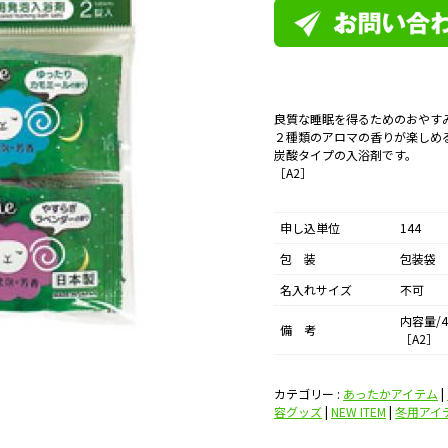
良質な睡眠を得るためのおやす
２種類のアロマの香りが楽しめ
炭酸タイプの入浴剤です。
［A2］
申し込単位
144
包 装
包装袋
名入れサイズ
不可
内容量/4
備 考
［A2］
カテゴリー :
あったかアイテム
|
容グッズ
|
NEW ITEM
|
冬用アイ