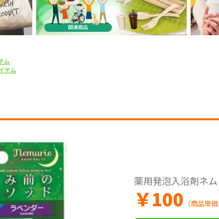
テム
イテム
ル
薬用発泡入浴剤ネム
￥
100
（商品単価