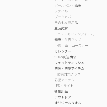
ボールペン・鉛筆
ファイル
ブックカバー
その他文具用品
生活雑貨
バス・キッチンアイテム
健康・美容グッズ
小物
傘
コースター
カレンダー
SDGs関連商品
ウェットティッシュ
防災・防犯アイテム
防災対策グッズ
防犯アイテム
LED・ライト
衛生用品
アウトドア
オリジナルタオル