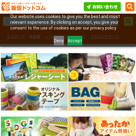
Our website uses cookies to give you the best and most
relevant experience. By clicking on accept, you give your
consent to the use of cookies as per our privacy policy.
エコグッズ
絆創膏
ノート
レジャーシート
マスキングテープ
Deny
Accept
フェイスシール