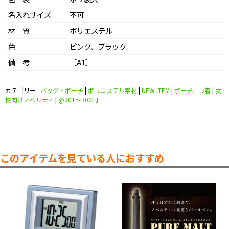
名入れサイズ
不可
材 質
ポリエステル
色
ピンク、ブラック
備 考
［A1］
カテゴリー :
バッグ・ポーチ
|
ポリエステル素材
|
NEW ITEM
|
ポーチ、巾着
|
女
性向けノベルティ
|
@201〜300円
このアイテムを見ている人におすすめ