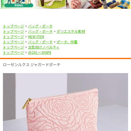
トップページ
>
バッグ・ポーチ
トップページ
>
バッグ・ポーチ
>
ポリエステル素材
トップページ
>
NEW ITEM
トップページ
>
バッグ・ポーチ
>
ポーチ、巾着
トップページ
>
女性向けノベルティ
トップページ
>
@201〜300円
ローゼンルクス ジャガードポーチ