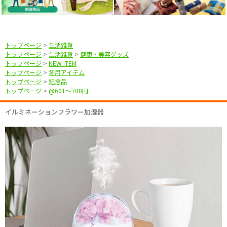
トップページ
>
生活雑貨
トップページ
>
生活雑貨
>
健康・美容グッズ
トップページ
>
NEW ITEM
トップページ
>
冬用アイテム
トップページ
>
記念品
トップページ
>
@601〜700円
イルミネーションフラワー加湿器