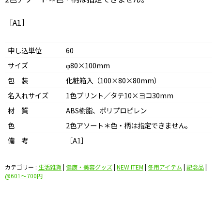
［A1］
申し込単位
60
サイズ
φ80×100mm
包 装
化粧箱入（100×80×80mm）
名入れサイズ
1色プリント／タテ10×ヨコ30mm
材 質
ABS樹脂、ポリプロピレン
色
2色アソート＊色・柄は指定できません。
備 考
［A1］
カテゴリー :
生活雑貨
|
健康・美容グッズ
|
NEW ITEM
|
冬用アイテム
|
記念品
|
@601〜700円