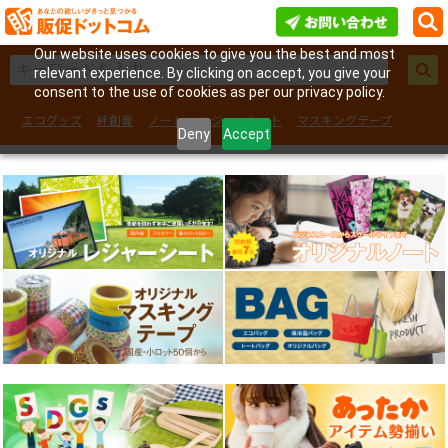
Our website uses cookies to give you the best and most
relevant experience. By clicking on accept, you give your
consent to the use of cookies as per our privacy policy.
エコグッズ
絆創膏
ノート
レジャーシート
マスキングテープ
Deny
Accept
フェイスシール