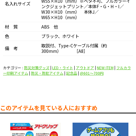
W55×H10（mm）※ベタ不可、フルカラーイ
名入れサイズ
ンクジェットプリント／本体F・G・H・I／
W30×H10（mm） 本体J／
W65×H10（mm）
材 質
ABS 他
色
ブラック、ホワイト
取説付、Type-Cケーブル付属（約
備 考
300mm） ［A8］
カテゴリー :
防災対策グッズ
|
LED・ライト
|
アウトドア
|
NEW ITEM
|
フルカラ
ー印刷アイテム
|
防災・防犯アイテム
|
記念品
|
@601〜700円
このアイテムを見ている人におすすめ