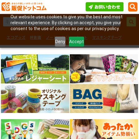
Our website uses cookies to give you the best and most
relevant experience. By clicking on accept, you give your
consent to the use of cookies as per our privacy policy.
エコグッズ
絆創膏
ノート
レジャーシート
マスキングテープ
Deny
Accept
フェイスシール