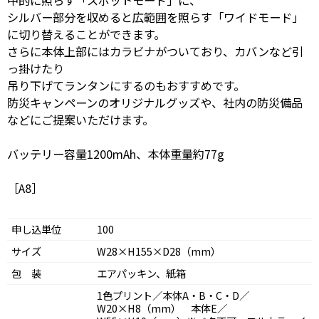
中的に照らす「スポットモード」に、
シルバー部分を収めると広範囲を照らす「ワイドモード」
に切り替えることができます。
さらに本体上部にはカラビナがついており、カバンなど引
っ掛けたり
吊り下げてランタンにするのもおすすめです。
防災キャンペーンのオリジナルグッズや、社内の防災備品
などにご提案いただけます。
バッテリー容量1200mAh、本体重量約77g
［A8］
申し込単位
100
サイズ
W28×H155×D28（mm）
包 装
エアパッキン、紙箱
1色プリント／本体A・B・C・D／
W20×H8（mm） 本体E／