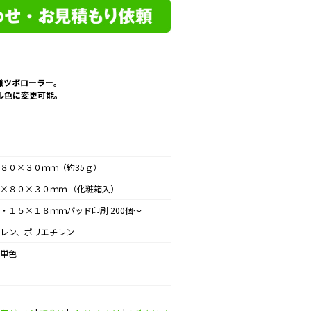
兼ツボローラー。
ル色に変更可能。
８０×３０ｍｍ（約35ｇ）
×８０×３０ｍｍ （化粧箱入）
・１５×１８ｍｍパッド印刷 200個～
レン、ポリエチレン
単色