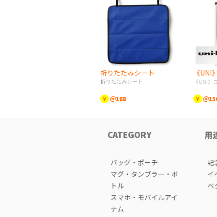
折りたたみシート
《UNI
折りたたみシート
《UNI
￥
＠168
￥
＠15
CATEGORY
用
バッグ・ポーチ
記
マグ・タンブラー・ボ
イ
トル
ベ
スマホ・モバイルアイ
テム