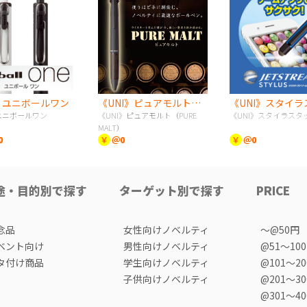
》ユニボールワン
《UNI》ピュアモルト（PURE MALT）
》ユニボールワン
《UNI》ピュアモルト（PURE
《UNI》スタイラスタ
MALT）
0
￥
＠0
￥
＠0
途・目的別で探す
ターゲット別で探す
PRICE
念品
女性向けノベルティ
〜@50円
ベント向け
男性向けノベルティ
@51〜10
タ付け商品
学生向けノベルティ
@101〜2
子供向けノベルティ
@201〜3
@301〜4