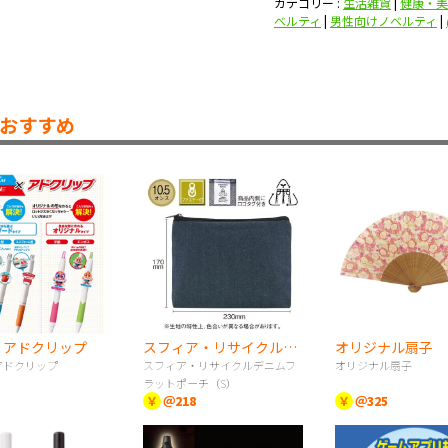
カテゴリー :
生活雑貨
|
健康・美
ベルティ
|
男性向けノベルティ
|
おすすめ
I》アドクリップ
スフィア・リサイクルデニムフラットポーチ（S）
オリジナル扇子
アドクリップ
スフィア・リサイクルデニムフ
オリジナル扇子
ラットポーチ（S）
￥
＠218
￥
＠325