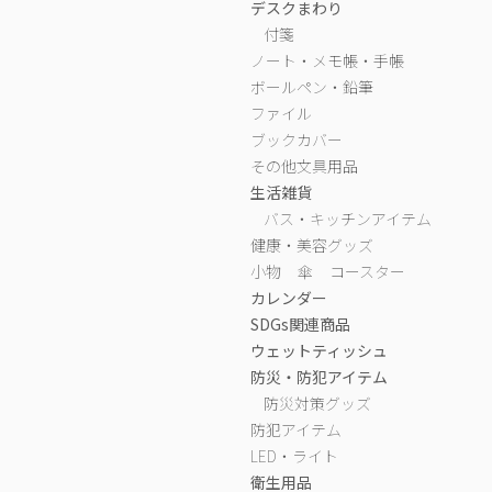
デスクまわり
付箋
ノート・メモ帳・手帳
ボールペン・鉛筆
ファイル
ブックカバー
その他文具用品
生活雑貨
バス・キッチンアイテム
健康・美容グッズ
小物
傘
コースター
カレンダー
SDGs関連商品
ウェットティッシュ
防災・防犯アイテム
防災対策グッズ
防犯アイテム
LED・ライト
衛生用品