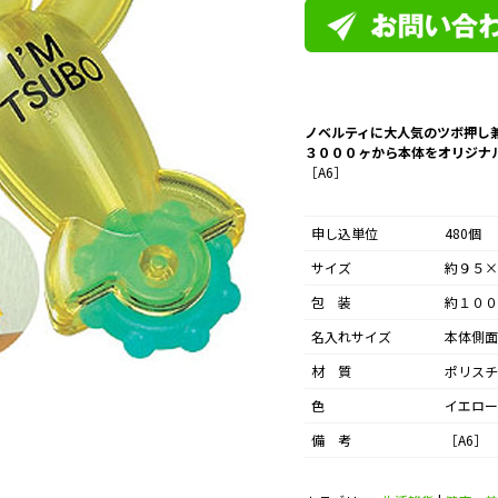
ノベルティに大人気のツボ押し
３０００ヶから本体をオリジナ
［A6］
申し込単位
480個
サイズ
約９５×
包 装
約１００
名入れサイズ
本体側面
材 質
ポリスチ
色
イエロー
備 考
［A6］