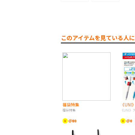
このアイテムを見ている人に
福袋特集
《UN
福袋特集
《UNI》
￥
＠80
￥
＠0