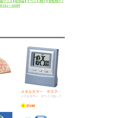
容グッズ
|
記念品
|
イベント向け
|
女性向けノ
@101〜200円
メタルカラー デスククロック
メタルカラー デスククロック
￥
＠198