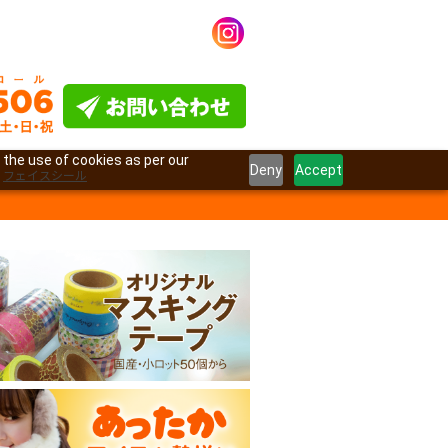
 the use of cookies as per our
Deny
Accept
フェイスシール