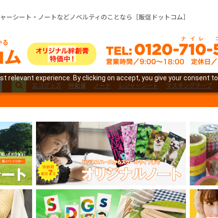
ジャーシート・ノートなどノベルティのことなら［販促ドットコム］
t relevant experience. By clicking on accept, you give your consent to
エコグッズ
絆創膏
ノート
レジャーシート
マスキングテープ