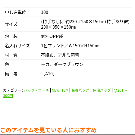
申し込単位
100
(持手なし)、約230×250×150㎜ (持手あり)約
サイズ
230×350×150㎜
包 装
個別OPP袋
名入れサイズ
1色プリント／W150×H150㎜
材 質
不織布、アルミ蒸着
色
モカ、ダークブラウン
備 考
［A10］
カテゴリー :
バッグ・ポーチ
|
NEW ITEM
|
保冷バッグ・保温バッグ
|
@201〜
300円
このアイテムを見ている人におすすめ