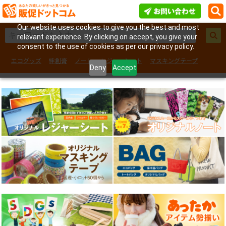
Our website uses cookies to give you the best and most
relevant experience. By clicking on accept, you give your
consent to the use of cookies as per our privacy policy.
エコグッズ
絆創膏
ノート
レジャーシート
マスキングテープ
Deny
Accept
フェイスシール