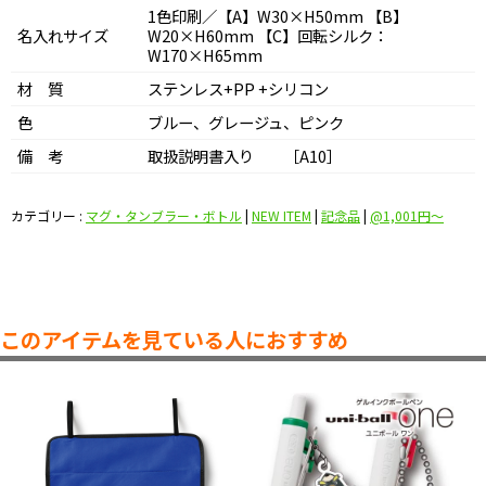
1色印刷／【A】W30×H50mm 【B】
名入れサイズ
W20×H60mm 【C】回転シルク：
W170×H65mm
材 質
ステンレス+PP +シリコン
色
ブルー、グレージュ、ピンク
備 考
取扱説明書入り ［A10］
カテゴリー :
マグ・タンブラー・ボトル
|
NEW ITEM
|
記念品
|
@1,001円〜
このアイテムを見ている人におすすめ