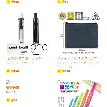
￥
＠198
￥
＠32
《UNI》ユニボールワン
スフィア・リサイクルデニムフラットポーチ（S）
《UNI》ユニボールワン
スフィア・リサイクルデニムフラッ
トポーチ（S）
￥
＠150
￥
＠218
福袋特集
福袋特集
￥
＠80