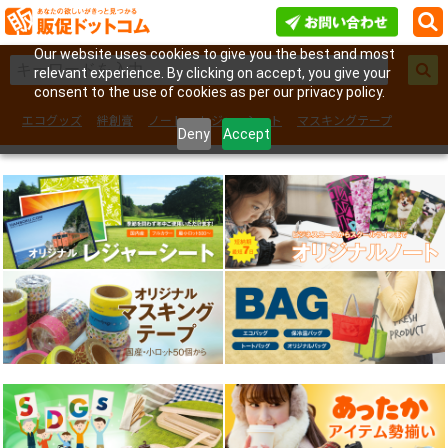
Our website uses cookies to give you the best and most
relevant experience. By clicking on accept, you give your
consent to the use of cookies as per our privacy policy.
エコグッズ
絆創膏
ノート
レジャーシート
マスキングテープ
Deny
Accept
フェイスシール