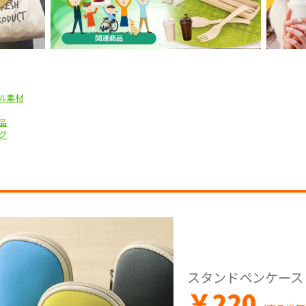
ル素材
品
グ
スタンドペンケース
￥
220