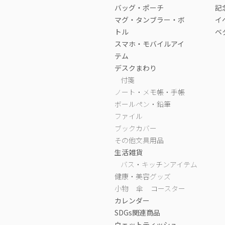
バッグ・ポーチ
記
マグ・タンブラー・ボ
イ
トル
ベ
スマホ・モバイルアイ
テム
デスクまわり
付箋
ノート・メモ帳・手帳
ボールペン・鉛筆
ファイル
ブックカバー
その他文具用品
生活雑貨
バス・キッチンアイテム
健康・美容グッズ
小物
傘
コースター
カレンダー
SDGs関連商品
ウェットティッシュ