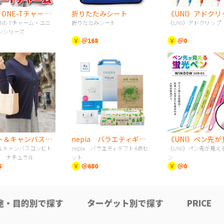
《UNI》ONE-Tチャーム・ユニボールワンシリーズ
折りたたみシート
《UNI》アドクリ
ONE-Tチャーム・ユニ
折りたたみシート
《UNI》アドクリップ
ンシリーズ
￥
＠168
￥
＠0
ジュート＆キャンバスコンビトート（S） ナチュラル
nepia バラエティギフト4点セット
＆キャンバスコンビト
nepia バラエティギフト4点セ
《UNI》ペン先が見え
） ナチュラル
ット
ン
5
￥
＠680
￥
＠0
途・目的別で探す
ターゲット別で探す
PRICE