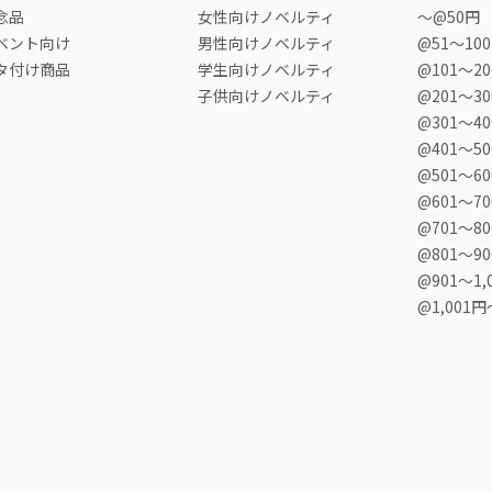
念品
女性向けノベルティ
〜@50円
ベント向け
男性向けノベルティ
@51〜10
タ付け商品
学生向けノベルティ
@101〜2
子供向けノベルティ
@201〜3
@301〜4
@401〜5
@501〜6
@601〜7
@701〜8
@801〜9
@901〜1,
@1,001円