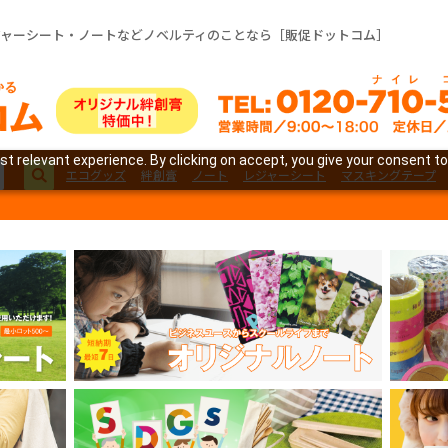
ジャーシート・ノートなどノベルティのことなら［販促ドットコム］
t relevant experience. By clicking on accept, you give your consent to
エコグッズ
絆創膏
ノート
レジャーシート
マスキングテープ