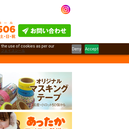
 the use of cookies as per our
Deny
Accept
フェイスシール