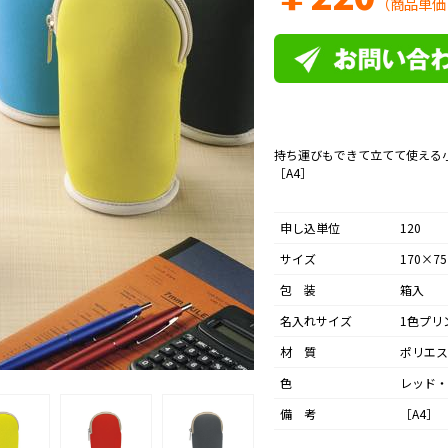
（商品単価
持ち運びもできて立てて使える
［A4］
申し込単位
120
サイズ
170×7
包 装
箱入
名入れサイズ
1色プリ
材 質
ポリエス
色
レッド・
備 考
［A4］