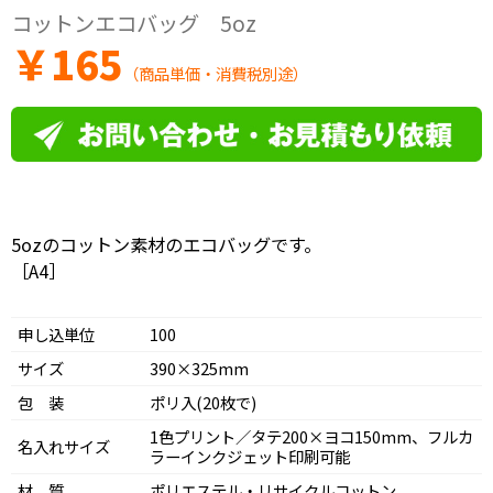
コットンエコバッグ 5oz
￥
165
（商品単価・消費税別途）
5ozのコットン素材のエコバッグです。
［A4］
申し込単位
100
サイズ
390×325mm
包 装
ポリ入(20枚で)
1色プリント／タテ200×ヨコ150mm、フルカ
名入れサイズ
ラーインクジェット印刷可能
材 質
ポリエステル・リサイクルコットン