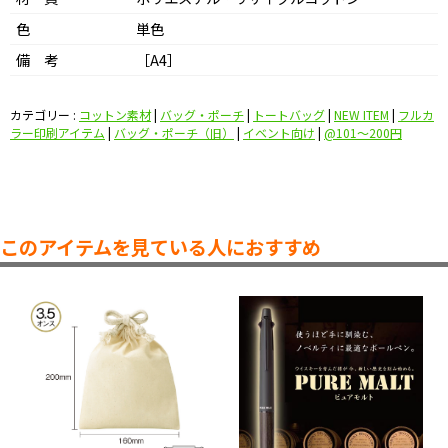
色
単色
備 考
［A4］
カテゴリー :
コットン素材
|
バッグ・ポーチ
|
トートバッグ
|
NEW ITEM
|
フルカ
ラー印刷アイテム
|
バッグ・ポーチ（旧）
|
イベント向け
|
@101〜200円
このアイテムを見ている人におすすめ