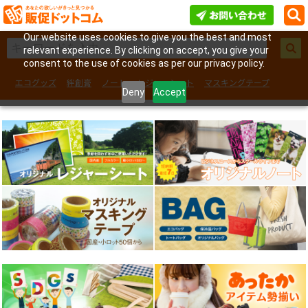
Our website uses cookies to give you the best and most
relevant experience. By clicking on accept, you give your
consent to the use of cookies as per our privacy policy.
エコグッズ
絆創膏
ノート
レジャーシート
マスキングテープ
Deny
Accept
フェイスシール