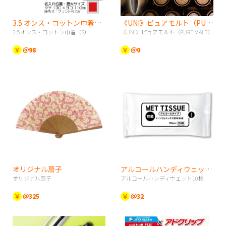
3.5 オンス・コットン巾着（S）
《UNI》ピュアモルト（PURE MALT）
3.5オンス・コットン巾着（S）
《UNI》ピュアモルト（PURE MALT）
￥
＠98
￥
＠0
オリジナル扇子
アルコールハンディウェット10枚
オリジナル扇子
アルコールハンディウェット10枚
￥
＠325
￥
＠32