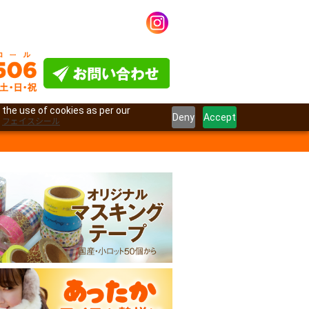
 the use of cookies as per our
Deny
Accept
フェイスシール