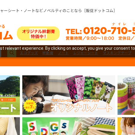
ジャーシート・ノートなどノベルティのことなら［販促ドットコム］
t relevant experience. By clicking on accept, you give your consent to
エコグッズ
絆創膏
ノート
レジャーシート
マスキングテープ