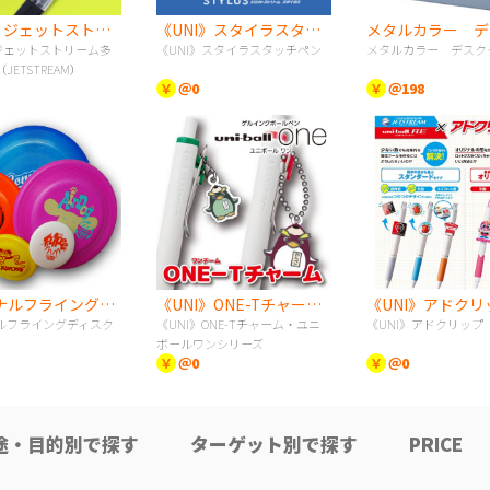
《UNI》ジェットストリーム多色タイプ（JETSTREAM）
《UNI》スタイラスタッチペン
》ジェットストリーム多
《UNI》スタイラスタッチペン
メタルカラー デスク
JETSTREAM）
￥
＠0
￥
＠198
オリジナルフライングディスク
《UNI》ONE-Tチャーム・ユニボールワンシリーズ
《UNI》アドクリ
ルフライングディスク
《UNI》ONE-Tチャーム・ユニ
《UNI》アドクリップ
ボールワンシリーズ
￥
＠0
￥
＠0
途・目的別で探す
ターゲット別で探す
PRICE