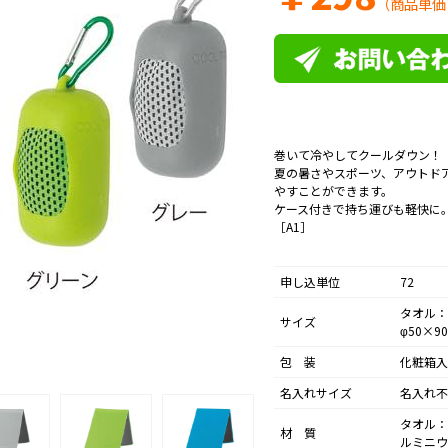
（商品単価
巻いて冷やしてクールダウン！
夏の暑さやスポーツ、アウトド
やすことができます。
ケース付きで持ち運びも軽快に
［A1］
申し込単位
72
タオル：
サイズ
φ50×9
包 装
化粧箱入
名入れサイズ
名入れ不
タオル：
材 質
ルミニウ