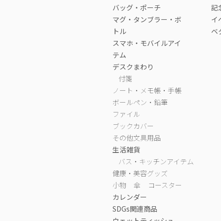
バッグ・ポーチ
記
マグ・タンブラー・ボ
イ
トル
ベ
スマホ・モバイルアイ
テム
デスクまわり
付箋
ノート・メモ帳・手帳
ボールペン・鉛筆
ファイル
ブックカバー
その他文具用品
生活雑貨
バス・キッチンアイテム
健康・美容グッズ
小物
傘
コースター
カレンダー
SDGs関連商品
ウェットティッシュ