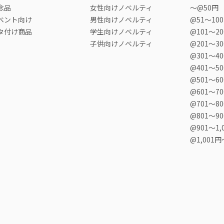
念品
女性向けノベルティ
〜@50円
ベント向け
男性向けノベルティ
@51〜10
タ付け商品
学生向けノベルティ
@101〜2
子供向けノベルティ
@201〜3
@301〜4
@401〜5
@501〜6
@601〜7
@701〜8
@801〜9
@901〜1,
@1,001円