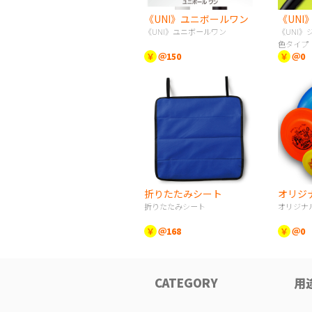
《UNI》ユニボールワン
《UNI》ユニボールワン
《UNI
色タイプ（
￥
＠150
￥
＠0
折りたたみシート
折りたたみシート
オリジナ
￥
＠168
￥
＠0
CATEGORY
用