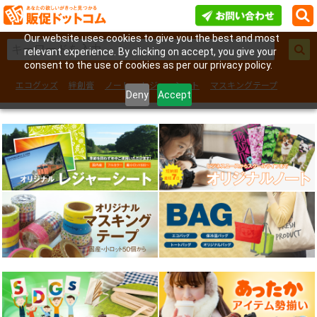
Our website uses cookies to give you the best and most
relevant experience. By clicking on accept, you give your
consent to the use of cookies as per our privacy policy.
エコグッズ
絆創膏
ノート
レジャーシート
マスキングテープ
Deny
Accept
フェイスシール