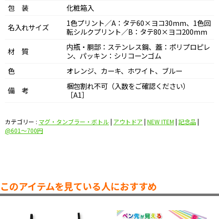
包 装
化粧箱入
1色プリント／A：タテ60×ヨコ30mm、1色回
名入れサイズ
転シルクプリント／B：タテ80×ヨコ200mm
内瓶・胴部：ステンレス鋼、蓋：ポリプロピレ
材 質
ン、パッキン：シリコーンゴム
色
オレンジ、カーキ、ホワイト、ブルー
梱包割れ不可（入数をご確認ください）
備 考
［A1］
カテゴリー :
マグ・タンブラー・ボトル
|
アウトドア
|
NEW ITEM
|
記念品
|
@601〜700円
このアイテムを見ている人におすすめ