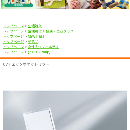
トップページ
>
生活雑貨
トップページ
>
生活雑貨
>
健康・美容グッズ
トップページ
>
NEW ITEM
トップページ
>
記念品
トップページ
>
女性向けノベルティ
トップページ
>
@101〜200円
UVチェックポケットミラー