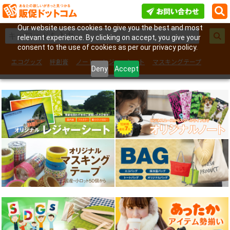
Our website uses cookies to give you the best and most
relevant experience. By clicking on accept, you give your
consent to the use of cookies as per our privacy policy.
エコグッズ
絆創膏
ノート
レジャーシート
マスキングテープ
Deny
Accept
フェイスシール