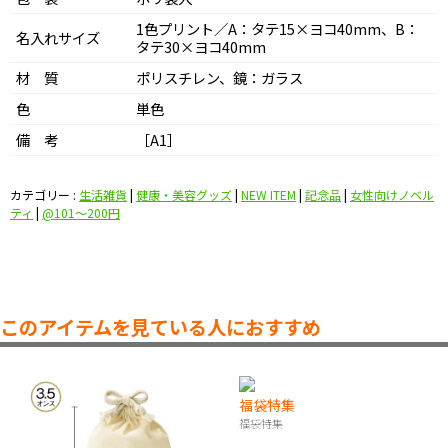
1色プリント／A：タテ15×ヨコ40mm、B：
名入れサイズ
タテ30×ヨコ40mm
材 質
ポリスチレン、鏡：ガラス
色
単色
備 考
［A1］
カテゴリー :
生活雑貨
|
健康・美容グッズ
|
NEW ITEM
|
記念品
|
女性向けノベル
ティ
|
@101〜200円
このアイテムを見ている人におすすめ
福袋特集
福袋特集