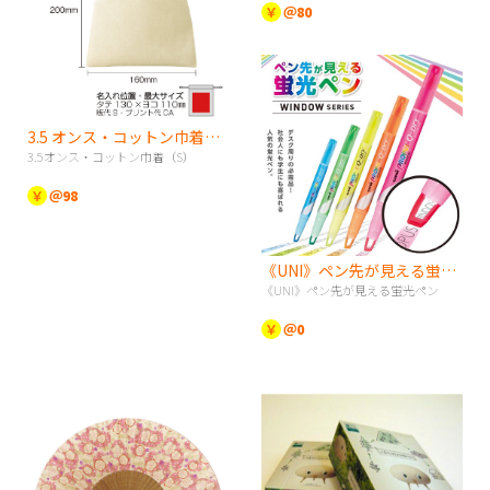
￥
＠80
3.5 オンス・コットン巾着（S）
3.5オンス・コットン巾着（S）
￥
＠98
《UNI》ペン先が見える蛍光ペン
《UNI》ペン先が見える蛍光ペン
￥
＠0