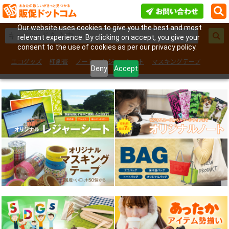
Our website uses cookies to give you the best and most
relevant experience. By clicking on accept, you give your
consent to the use of cookies as per our privacy policy.
エコグッズ
絆創膏
ノート
レジャーシート
マスキングテープ
Deny
Accept
フェイスシール