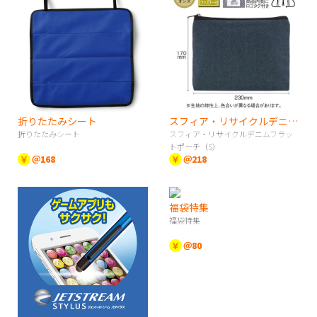
折りたたみシート
スフィア・リサイクルデニムフラットポーチ（S）
折りたたみシート
スフィア・リサイクルデニムフラッ
トポーチ（S）
￥
＠168
￥
＠218
福袋特集
福袋特集
￥
＠80