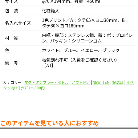
サイズ
φ70×194mm、容量：450ml
包 装
化粧箱入
1色プリント／A：タテ65×ヨコ30mm、B：
名入れサイズ
タテ80×ヨコ180mm
内瓶・胴部：ステンレス鋼、蓋：ポリプロピレ
材 質
ン、パッキン：シリコーンゴム
色
ホワイト、ブルー。イエロー、ブラック
梱包割れ不可（入数をご確認ください）
備 考
［A1］
カテゴリー :
マグ・タンブラー・ボトル
|
アウトドア
|
NEW ITEM
|
記念品
|
イベ
ント向け
|
@701〜800円
このアイテムを見ている人におすすめ