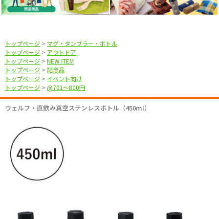
トップページ
>
マグ・タンブラー・ボトル
トップページ
>
アウトドア
トップページ
>
NEW ITEM
トップページ
>
記念品
トップページ
>
イベント向け
トップページ
>
@701〜800円
ウェルフ・直飲み真空ステンレスボトル（450ml）