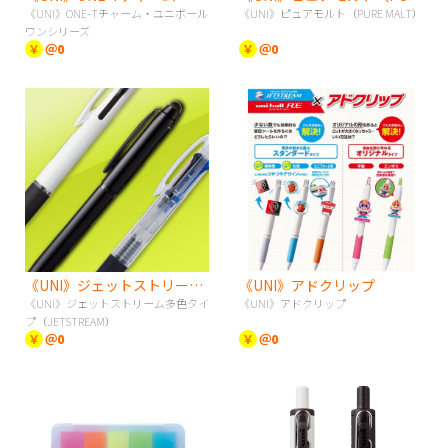
《UNI》ONE-Tチャーム・ユニボール
《UNI》ピュアモルト（PURE MALT）
ワンシリーズ
￥
＠0
￥
＠0
《UNI》ジェットストリーム多色タイプ（JETSTREAM）
《UNI》アドクリップ
《UNI》ジェットストリーム多色タイ
《UNI》アドクリップ
プ（JETSTREAM）
￥
＠0
￥
＠0