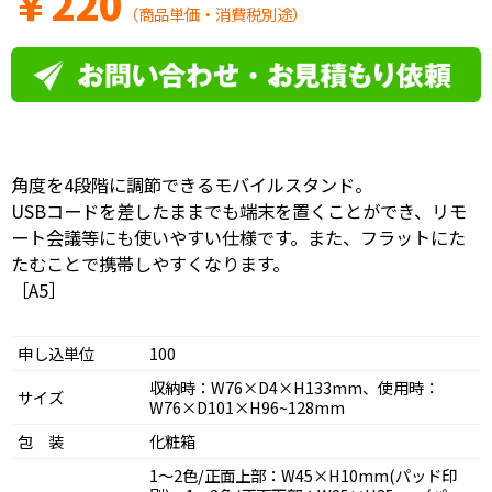
￥
220
（商品単価・消費税別途）
角度を4段階に調節できるモバイルスタンド。
USBコードを差したままでも端末を置くことができ、リモ
ート会議等にも使いやすい仕様です。また、フラットにた
たむことで携帯しやすくなります。
［A5］
申し込単位
100
収納時：W76×D4×H133mm、使用時：
サイズ
W76×D101×H96~128mm
包 装
化粧箱
1～2色/正面上部：W45×H10mm(パッド印