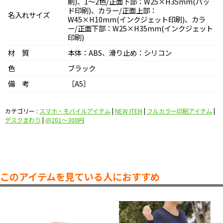
刷)、1～2色/正面下部：W25×H35mm(パッ
ド印刷)、カラー/正面上部：
名入れサイズ
W45×H10mm(インクジェット印刷)、カラ
ー/正面下部：W25×H35mm(インクジェット
印刷)
材 質
本体：ABS、滑り止め：シリコン
色
ブラック
備 考
［A5］
カテゴリー :
スマホ・モバイルアイテム
|
NEW ITEM
|
フルカラー印刷アイテム
|
デスクまわり
|
@201〜300円
このアイテムを見ている人におすすめ