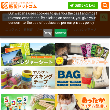
Our website uses cookies to give you the best and most
relevant experience. By clicking on accept, you give your
consent to the use of cookies as per our privacy policy.
エコグッズ
絆創膏
ノート
レジャーシート
マスキングテープ
Deny
Accept
フェイスシール