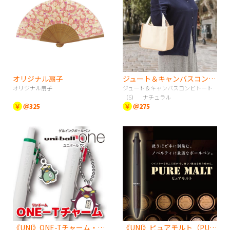
オリジナル扇子
ジュート＆キャンバスコンビトート（S） ナチュラル
オリジナル扇子
ジュート＆キャンバスコンビトート
（S） ナチュラル
￥
＠325
￥
＠275
《UNI》ONE-Tチャーム・ユニボールワンシリーズ
《UNI》ピュアモルト（PURE MALT）