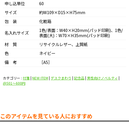
申し込単位
60
サイズ
約W109×D15×H75mm
包 装
化粧箱
1色/表面：W40×H20mm(パッド印刷)、1色/
名入れサイズ
表面(大)：W70×H35mm(パッド印刷)
材 質
リサイクルレザー、上質紙
色
ネイビー
備 考
［A5］
カテゴリー :
付箋
|
NEW ITEM
|
デスクまわり
|
記念品
|
男性向けノベルティ
|
@501〜600円
このアイテムを見ている人におすすめ