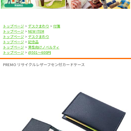
トップページ
>
デスクまわり
>
付箋
トップページ
>
NEW ITEM
トップページ
>
デスクまわり
トップページ
>
記念品
トップページ
>
男性向けノベルティ
トップページ
>
@501〜600円
PREMO リサイクルレザーフセン付カードケース