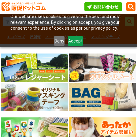
Our website uses cookies to give you the best and most
relevant experience. By clicking on accept, you give your
consent to the use of cookies as per our privacy policy.
エコグッズ
絆創膏
ノート
レジャーシート
マスキングテープ
Deny
Accept
フェイスシール