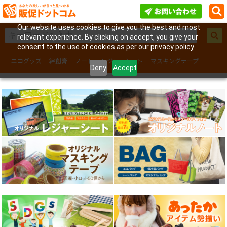
Our website uses cookies to give you the best and most
relevant experience. By clicking on accept, you give your
consent to the use of cookies as per our privacy policy.
エコグッズ
絆創膏
ノート
レジャーシート
マスキングテープ
Deny
Accept
フェイスシール