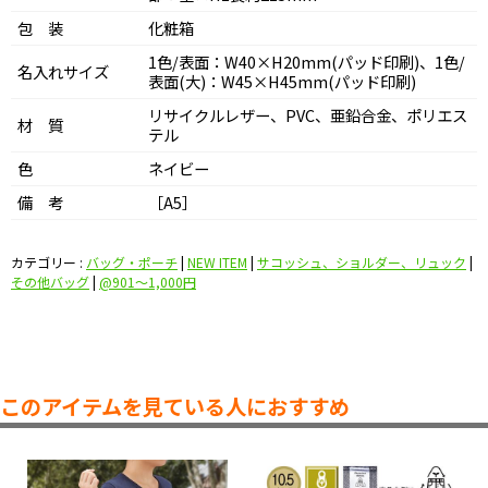
包 装
化粧箱
1色/表面：W40×H20mm(パッド印刷)、1色/
名入れサイズ
表面(大)：W45×H45mm(パッド印刷)
リサイクルレザー、PVC、亜鉛合金、ポリエス
材 質
テル
色
ネイビー
備 考
［A5］
カテゴリー :
バッグ・ポーチ
|
NEW ITEM
|
サコッシュ、ショルダー、リュック
|
その他バッグ
|
@901〜1,000円
このアイテムを見ている人におすすめ