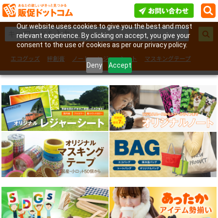
Our website uses cookies to give you the best and most
relevant experience. By clicking on accept, you give your
consent to the use of cookies as per our privacy policy.
エコグッズ
絆創膏
ノート
レジャーシート
マスキングテープ
Deny
Accept
フェイスシール