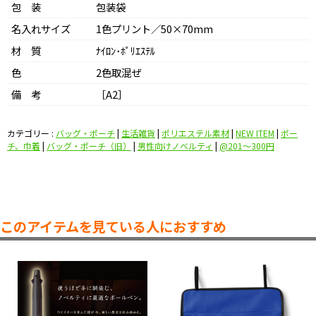
包 装
包装袋
名入れサイズ
1色プリント／50×70mm
材 質
ﾅｲﾛﾝ･ﾎﾟﾘｴｽﾃﾙ
色
2色取混ぜ
備 考
［A2］
カテゴリー :
バッグ・ポーチ
|
生活雑貨
|
ポリエステル素材
|
NEW ITEM
|
ポー
チ、巾着
|
バッグ・ポーチ（旧）
|
男性向けノベルティ
|
@201〜300円
このアイテムを見ている人におすすめ