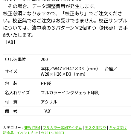
その場合、データ調整費用が発生します。
校正必須になりますので、「校正あり」でご注文くださ
い。校正無でのご注文はお受けできません。校正サンプル
については、濃中淡の３パターン×2個ずつ（計6点）お手
配いたします。
［A8］
申し込単位
200
本体／W47×H47×D3（mm） 台座／
サイズ
W28×H26×D3（mm）
包 装
PP袋
名入れサイズ
フルカラーインクジェット印刷
材 質
アクリル
備 考
［A8］
カテゴリー :
NEW ITEM
|
フルカラー印刷アイテム
|
デスクまわり
|
キッズ向け
|
記念品
|
イベント向け
|
@201〜300円