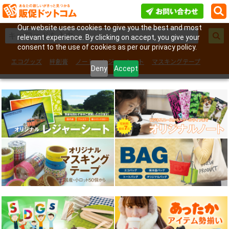
Our website uses cookies to give you the best and most
relevant experience. By clicking on accept, you give your
consent to the use of cookies as per our privacy policy.
エコグッズ
絆創膏
ノート
レジャーシート
マスキングテープ
Deny
Accept
フェイスシール