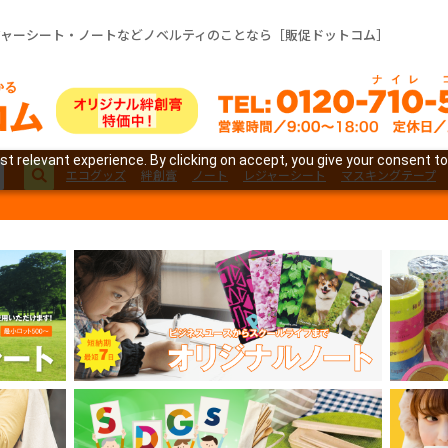
ジャーシート・ノートなどノベルティのことなら［販促ドットコム］
t relevant experience. By clicking on accept, you give your consent to
エコグッズ
絆創膏
ノート
レジャーシート
マスキングテープ