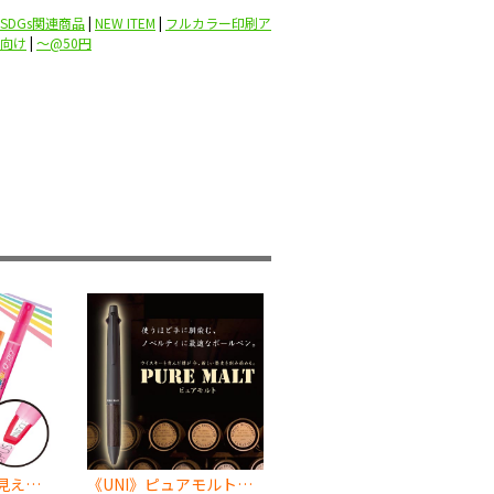
SDGs関連商品
|
NEW ITEM
|
フルカラー印刷ア
向け
|
〜@50円
《UNI》ペン先が見える蛍光ペン
《UNI》ピュアモルト（PURE MALT）