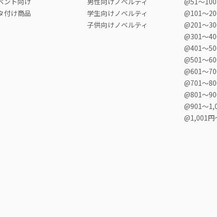
ベント向け
男性向けノベルティ
@51〜10
タ付け商品
学生向けノベルティ
@101〜2
子供向けノベルティ
@201〜3
@301〜4
@401〜5
@501〜6
@601〜7
@701〜8
@801〜9
@901〜1,
@1,001円