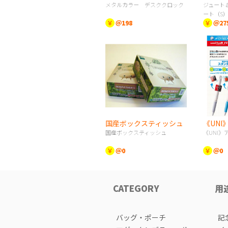
メタルカラー デスククロック
ジュート
ート（S
￥
＠198
￥
＠27
国産ボックスティッシュ
《UN
国産ボックスティッシュ
《UNI》
￥
＠0
￥
＠0
CATEGORY
用
バッグ・ポーチ
記