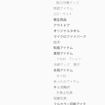
防災対策グッズ
防犯アイテム
LED・ライト
衛生用品
アウトドア
オリジナルタオル
マイクロファイバーク
ロス
和風アイテム
夏用アイテム
うちわ
Tシャツ
冷却グッズ
扇子
冬用アイテム
カイロ
あったかアイテム
キッズ向け
文具＆玩具
知育玩具
フルカラー印刷アイテ