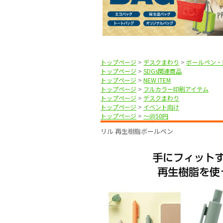
トップページ
>
デスクまわり
>
ボールペン・
トップページ
>
SDGs関連商品
トップページ
>
NEW ITEM
トップページ
>
フルカラー印刷アイテム
トップページ
>
デスクまわり
トップページ
>
イベント向け
トップページ
>
〜@50円
リル 再生樹脂ボールペン