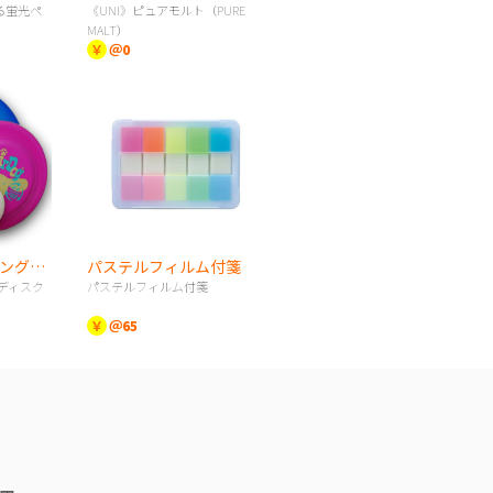
る蛍光ペ
《UNI》ピュアモルト（PURE
MALT）
￥
＠0
オリジナルフライングディスク
パステルフィルム付箋
ディスク
パステルフィルム付箋
￥
＠65