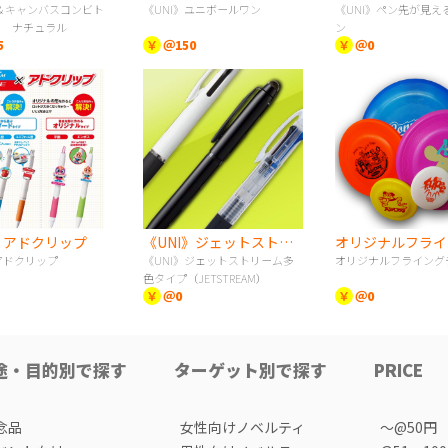
＆キャンバスコンビト
《UNI》ユニボールワン
《UNI》ペン先が見え
） ナチュラル
ン
5
￥
＠150
￥
＠0
I》アドクリップ
《UNI》ジェットストリーム多色タイプ（JETSTREAM）
アドクリップ
《UNI》ジェットストリーム多
オリジナルフライング
色タイプ（JETSTREAM）
￥
＠0
￥
＠0
途・目的別で探す
ターゲット別で探す
PRICE
念品
女性向けノベルティ
〜@50円