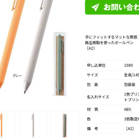
手にフィットするマットな質感
再生樹脂を使ったボールペン
［A2］
申し込単位
1080
サイズ
全長/14
包 装
包装袋
1色プリ
名入れサイズ
トプリン
材 質
ABS
色
3色取混
備 考
［A2］