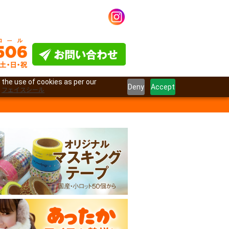
 the use of cookies as per our
Deny
Accept
フェイスシール