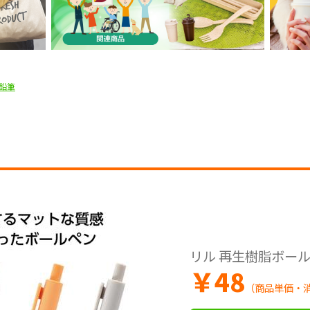
鉛筆
リル 再生樹脂ボー
￥
48
（商品単価・