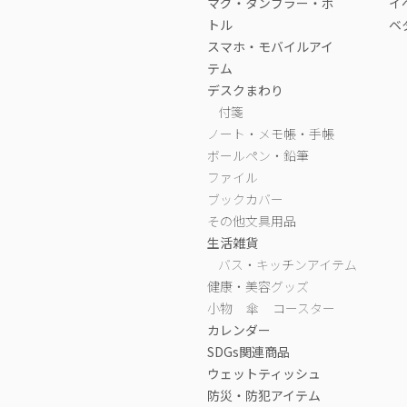
マグ・タンブラー・ボ
イ
トル
ベ
スマホ・モバイルアイ
テム
デスクまわり
付箋
ノート・メモ帳・手帳
ボールペン・鉛筆
ファイル
ブックカバー
その他文具用品
生活雑貨
バス・キッチンアイテム
健康・美容グッズ
小物
傘
コースター
カレンダー
SDGs関連商品
ウェットティッシュ
防災・防犯アイテム