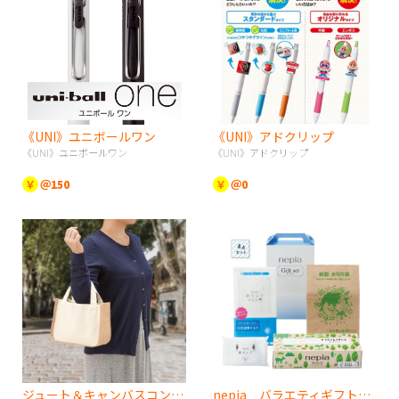
《UNI》ユニボールワン
《UNI》アドクリップ
《UNI》ユニボールワン
《UNI》アドクリップ
￥
＠150
￥
＠0
ジュート＆キャンバスコンビトート（S） ナチュラル
nepia バラエティギフト4点セット