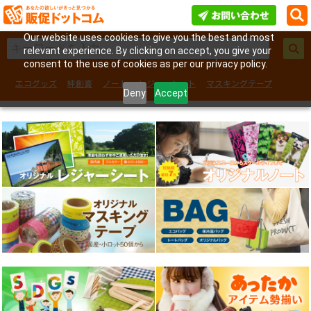
Our website uses cookies to give you the best and most
relevant experience. By clicking on accept, you give your
consent to the use of cookies as per our privacy policy.
エコグッズ
絆創膏
ノート
レジャーシート
マスキングテープ
Deny
Accept
フェイスシール