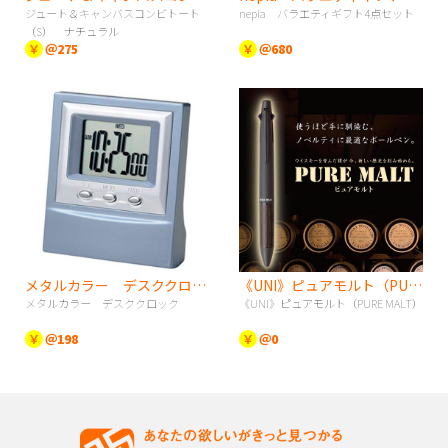
ジュート＆キャンバスコンビトート
nepia バラエティギフト4点セット
（S） ナチュラル
￥
＠275
￥
＠680
メタルカラー デスククロック
《UNI》ピュアモルト（PURE MALT）
メタルカラー デスククロック
《UNI》ピュアモルト（PURE MALT）
￥
＠198
￥
＠0