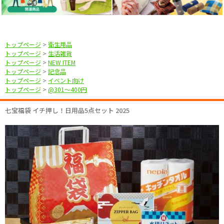
トップページ
>
衛生用品
トップページ
>
生活雑貨
トップページ
>
NEW ITEM
トップページ
>
記念品
トップページ
>
イベント向け
トップページ
>
@301〜400円
七宝福袋 イチ押し！日用品5点セット 2025