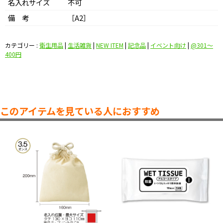
名入れサイズ
不可
備 考
［A2］
カテゴリー :
衛生用品
|
生活雑貨
|
NEW ITEM
|
記念品
|
イベント向け
|
@301〜
400円
このアイテムを見ている人におすすめ