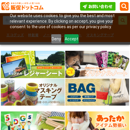
Our website uses cookies to give you the best and most
relevant experience. By clicking on accept, you give your
consent to the use of cookies as per our privacy policy.
エコグッズ
絆創膏
ノート
レジャーシート
マスキングテープ
Deny
Accept
フェイスシール