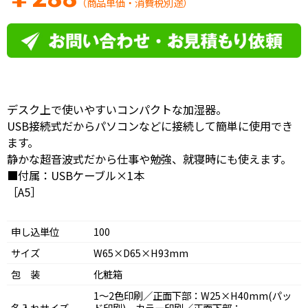
（商品単価・消費税別途）
デスク上で使いやすいコンパクトな加湿器。
USB接続式だからパソコンなどに接続して簡単に使用でき
ます。
静かな超音波式だから仕事や勉強、就寝時にも使えます。
■付属：USBケーブル×1本
［A5］
申し込単位
100
サイズ
W65×D65×H93mm
包 装
化粧箱
1～2色印刷／正面下部：W25×H40mm(パッ
名入れサイズ
ド印刷)、カラー印刷／正面下部：