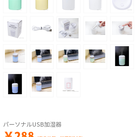
パーソナルUSB加湿器
￥
288