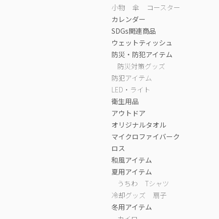
小物
傘
コースター
カレンダー
SDGs関連商品
ウェットティッシュ
防災・防犯アイテム
防災対策グッズ
防犯アイテム
LED・ライト
衛生用品
アウトドア
オリジナルタオル
マイクロファイバーク
ロス
和風アイテム
夏用アイテム
うちわ
Tシャツ
冷却グッズ
扇子
冬用アイテム
カイロ