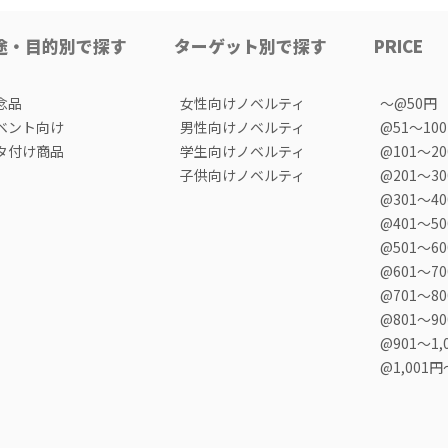
途・目的別で探す
ターゲット別で探す
PRICE
念品
女性向けノベルティ
〜@50円
ベント向け
男性向けノベルティ
@51〜10
タ付け商品
学生向けノベルティ
@101〜2
子供向けノベルティ
@201〜3
@301〜4
@401〜5
@501〜6
@601〜7
@701〜8
@801〜9
@901〜1,
@1,001円