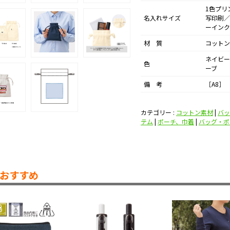
1色プリ
名入れサイズ
写印刷／
ーインク
材 質
コットン
ネイビー
色
ーブ
備 考
［A8］
カテゴリー :
コットン素材
|
バッ
テム
|
ポーチ、巾着
|
バッグ・ポ
おすすめ