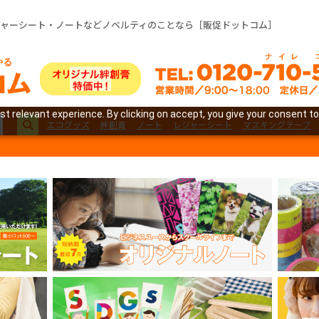
ジャーシート・ノートなどノベルティのことなら［販促ドットコム］
t relevant experience. By clicking on accept, you give your consent to
エコグッズ
絆創膏
ノート
レジャーシート
マスキングテープ