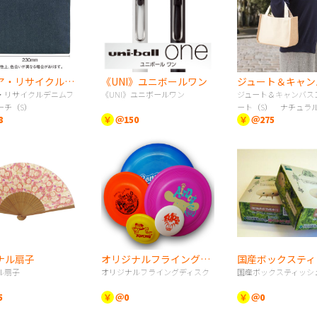
スフィア・リサイクルデニムフラットポーチ（S）
《UNI》ユニボールワン
・リサイクルデニムフ
《UNI》ユニボールワン
ジュート＆キャンバス
ーチ（S）
ート（S） ナチュラ
8
￥
＠150
￥
＠275
ナル扇子
オリジナルフライングディスク
国産ボックスティ
ル扇子
オリジナルフライングディスク
国産ボックスティッシ
5
￥
＠0
￥
＠0