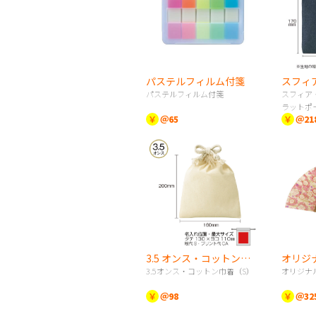
パステルフィルム付箋
パステルフィルム付箋
スフィア
ラットポ
￥
＠65
￥
＠21
3.5 オンス・コットン巾着（S）
オリジ
3.5オンス・コットン巾着（S）
オリジナ
￥
＠98
￥
＠32