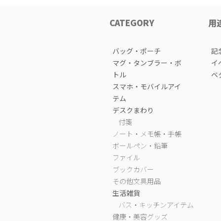
CATEGORY
用
バッグ・ポーチ
記
マグ・タンブラー・ボ
イ
トル
ベ
スマホ・モバイルアイ
テム
デスクまわり
付箋
ノート・メモ帳・手帳
ボールペン・鉛筆
ファイル
ブックカバー
その他文具用品
生活雑貨
バス・キッチンアイテム
健康・美容グッズ