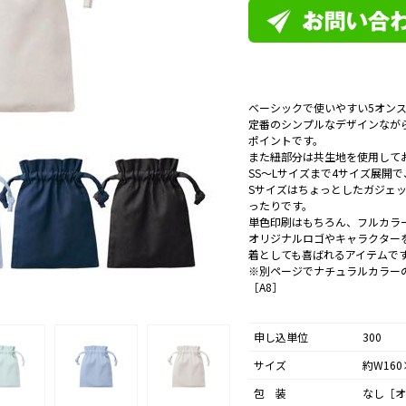
ベーシックで使いやすい5オン
定番のシンプルなデザインなが
ポイントです。
また紐部分は共生地を使用して
SS～Lサイズまで4サイズ展開で
Sサイズはちょっとしたガジェ
ったりです。
単色印刷はもちろん、フルカラ
オリジナルロゴやキャラクター
着としても喜ばれるアイテムで
※別ページでナチュラルカラー
［A8］
申し込単位
300
サイズ
約W160
包 装
なし［オ