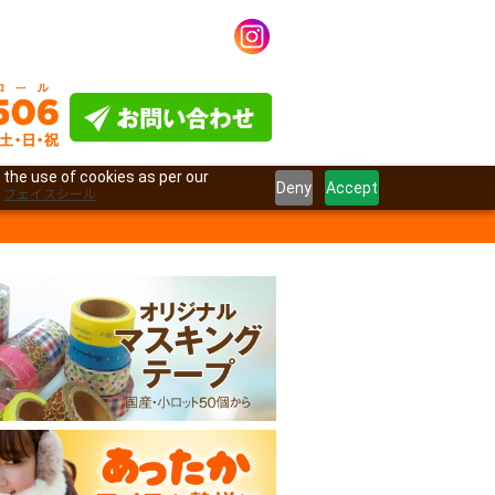
 the use of cookies as per our
Deny
Accept
フェイスシール