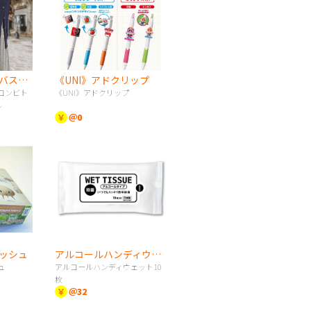
ジュート＆キャンバスコンビトート（S） ナチュラル
《UNI》アドクリップ
コンビト
《UNI》アドクリップ
ル
￥
＠0
ッシュ
アルコールハンディウェット10枚
ュ
アルコールハンディウェット10
枚
￥
＠32