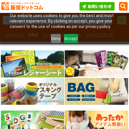
Our website uses cookies to give you the best and most
relevant experience. By clicking on accept, you give your
consent to the use of cookies as per our privacy policy.
エコグッズ
絆創膏
ノート
レジャーシート
マスキングテープ
Deny
Accept
フェイスシール