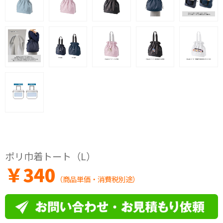
ポリ巾着トート（L）
￥
340
（商品単価・消費税別途）