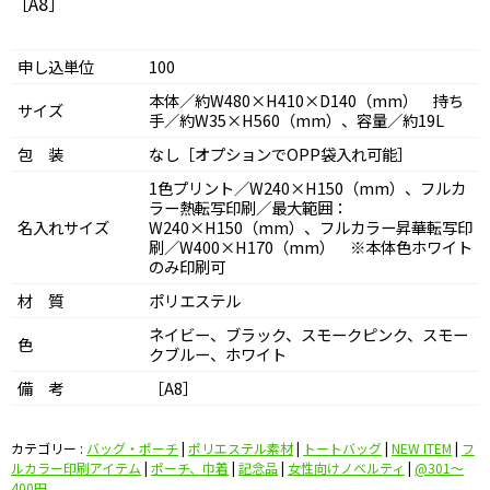
［A8］
申し込単位
100
本体／約W480×H410×D140（mm） 持ち
サイズ
手／約W35×H560（mm）、容量／約19L
包 装
なし［オプションでOPP袋入れ可能］
1色プリント／W240×H150（mm）、フルカ
ラー熱転写印刷／最大範囲：
名入れサイズ
W240×H150（mm）、フルカラー昇華転写印
刷／W400×H170（mm） ※本体色ホワイト
のみ印刷可
材 質
ポリエステル
ネイビー、ブラック、スモークピンク、スモー
色
クブルー、ホワイト
備 考
［A8］
カテゴリー :
バッグ・ポーチ
|
ポリエステル素材
|
トートバッグ
|
NEW ITEM
|
フ
ルカラー印刷アイテム
|
ポーチ、巾着
|
記念品
|
女性向けノベルティ
|
@301〜
400円