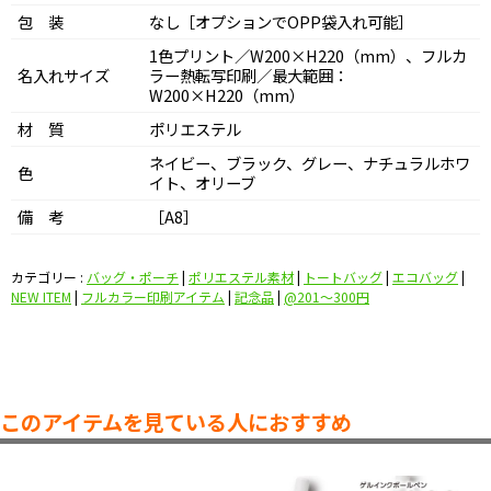
包 装
なし［オプションでOPP袋入れ可能］
1色プリント／W200×H220（mm）、フルカ
名入れサイズ
ラー熱転写印刷／最大範囲：
W200×H220（mm）
材 質
ポリエステル
ネイビー、ブラック、グレー、ナチュラルホワ
色
イト、オリーブ
備 考
［A8］
カテゴリー :
バッグ・ポーチ
|
ポリエステル素材
|
トートバッグ
|
エコバッグ
|
NEW ITEM
|
フルカラー印刷アイテム
|
記念品
|
@201〜300円
このアイテムを見ている人におすすめ