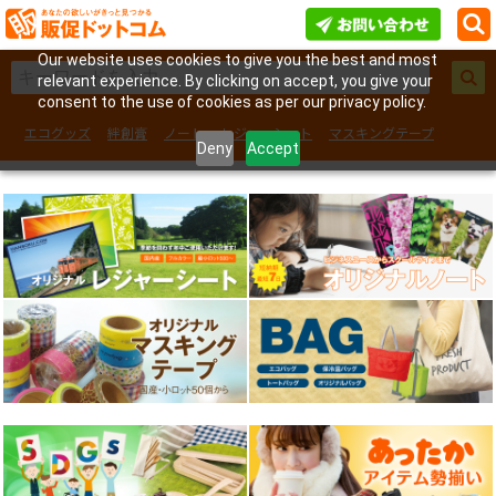
Our website uses cookies to give you the best and most
relevant experience. By clicking on accept, you give your
consent to the use of cookies as per our privacy policy.
エコグッズ
絆創膏
ノート
レジャーシート
マスキングテープ
Deny
Accept
フェイスシール