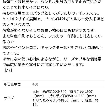
超薄手・超軽量かつ、ハンドル部分のゴムで止めていただ
くことで極小サイズになり、
持ち歩き用のエコバッグとしてぴったりのアイテムです。
M・Lの2サイズ展開で、Lサイズは2Lボトルも十分入るほど
の大きさなので、
荷物が多くなりそうなお買い物の日にもおすすめです。
また単色印刷はもちろん、フルカラー印刷にも対応してい
るので
お店やイベントロゴ、キャラクターなどもきれいに印刷が
できます。
ほかにない使い心地のよさながら、リーズナブルな価格帯
で幅広い業界や案件にご提案していただけます。
［A8］
申し込単位
400
本体／約W310×H340（持ち手含む500）
（mm） 持ち手／約W50×H160（mm）
サイズ
折りたたみマチ／約160（mm）、容量／約
12L