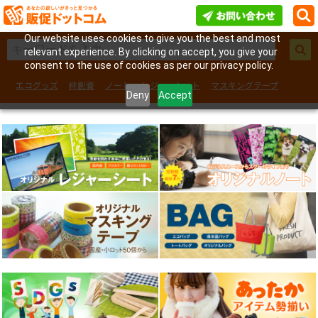
Our website uses cookies to give you the best and most
relevant experience. By clicking on accept, you give your
consent to the use of cookies as per our privacy policy.
エコグッズ
絆創膏
ノート
レジャーシート
マスキングテープ
Deny
Accept
フェイスシール