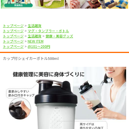
トップページ
>
生活雑貨
トップページ
>
マグ・タンブラー・ボトル
トップページ
>
生活雑貨
>
健康・美容グッズ
トップページ
>
NEW ITEM
トップページ
>
@101〜200円
カップ付シェイカーボトル500ml