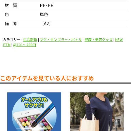
材 質
PP･PE
色
単色
備 考
［A2］
カテゴリー :
生活雑貨
|
マグ・タンブラー・ボトル
|
健康・美容グッズ
|
NEW
ITEM
|
@101〜200円
このアイテムを見ている人におすすめ