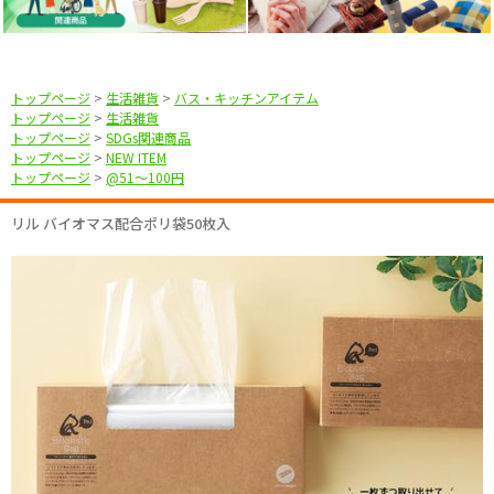
トップページ
>
生活雑貨
>
バス・キッチンアイテム
トップページ
>
生活雑貨
トップページ
>
SDGs関連商品
トップページ
>
NEW ITEM
トップページ
>
@51〜100円
リル バイオマス配合ポリ袋50枚入