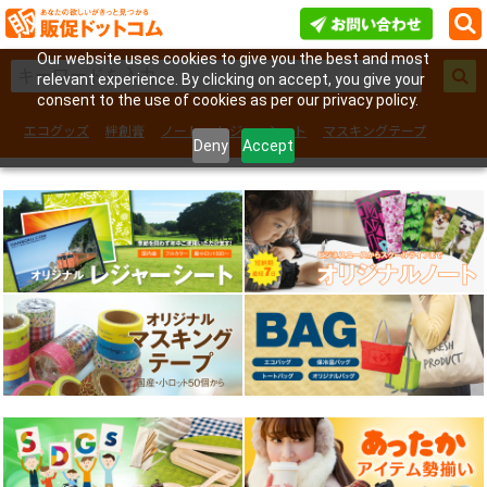
Our website uses cookies to give you the best and most
relevant experience. By clicking on accept, you give your
consent to the use of cookies as per our privacy policy.
エコグッズ
絆創膏
ノート
レジャーシート
マスキングテープ
Deny
Accept
フェイスシール