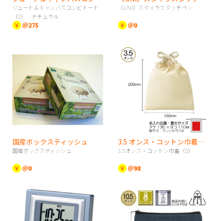
ジュート＆キャンバスコンビトート
《UNI》スタイラスタッチペン
（S） ナチュラル
￥
＠275
￥
＠0
国産ボックスティッシュ
3.5 オンス・コットン巾着（S）
国産ボックスティッシュ
3.5オンス・コットン巾着（S）
￥
＠0
￥
＠98