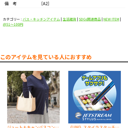
備 考
［A2］
カテゴリー :
バス・キッチンアイテム
|
生活雑貨
|
SDGs関連商品
|
NEW ITEM
|
@51〜100円
このアイテムを見ている人におすすめ
ジュート＆キャンバスコンビトート（S） ナチュラル
《UNI》スタイラスタッチペン