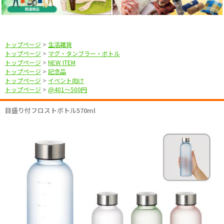
トップページ
>
生活雑貨
トップページ
>
マグ・タンブラー・ボトル
トップページ
>
NEW ITEM
トップページ
>
記念品
トップページ
>
イベント向け
トップページ
>
@401〜500円
目盛り付フロストボトル570ml