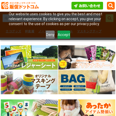
Our website uses cookies to give you the best and most
relevant experience. By clicking on accept, you give your
consent to the use of cookies as per our privacy policy.
エコグッズ
絆創膏
ノート
レジャーシート
マスキングテープ
Deny
Accept
フェイスシール