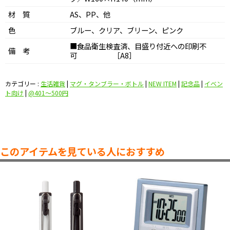
材 質
AS、PP、他
色
ブルー、クリア、ブリーン、ピンク
■食品衛生検査済、目盛り付近への印刷不
備 考
可 ［A8］
カテゴリー :
生活雑貨
|
マグ・タンブラー・ボトル
|
NEW ITEM
|
記念品
|
イベン
ト向け
|
@401〜500円
このアイテムを見ている人におすすめ