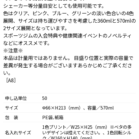
シェーカー等分量目安としても使用可能です。
色はクリア、ピンク、ブルー、グリーンの淡い色合いの4色
展開、サイズは持ち運びやすさを考慮した360mlと570mlの
2サイズ展開となっています。
スポーツジムの入会特典や健康関連イベントのノベルティ
などにオススメです。
※注意※
本品は計量用ではありません。 目盛り位置と実際の容量で
差異が発生する場合がございますあらかじめご了承くださ
い。
［A8］
申し込単位
50
サイズ
Φ66×H213（mm）、容量／570ml
包 装
PE袋､紙箱
1色プリント／W25×H25（mm）※ベタの多
名入れサイズ
いデザインは控えてください。、1色回転シル
ク／W160×H140（mm）