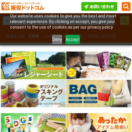
Our website uses cookies to give you the best and most
relevant experience. By clicking on accept, you give your
consent to the use of cookies as per our privacy policy.
エコグッズ
絆創膏
ノート
レジャーシート
マスキングテープ
Deny
Accept
フェイスシール