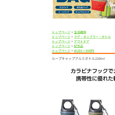
トップページ
>
生活雑貨
トップページ
>
マグ・タンブラー・ボトル
トップページ
>
アウトドア
トップページ
>
記念品
トップページ
>
@201〜300円
ループキャップアルミボトル220ml