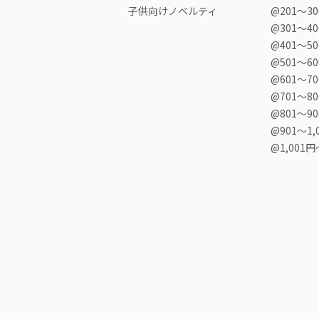
子供向けノベルティ
@201〜3
@301〜4
@401〜5
@501〜6
@601〜7
@701〜8
@801〜9
@901〜1,
@1,001円