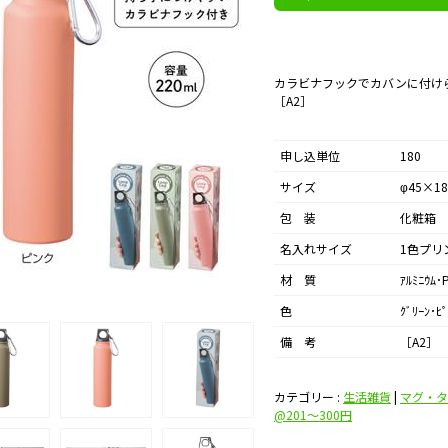
カラビナフックでカバンに付け
［A2］
申し込単位
180
サイズ
φ45×1
包 装
化粧箱
名入れサイズ
1色プリ
材 質
ｱﾙﾐﾆｳﾑ･
色
ｸﾞﾘｰﾝ･
備 考
［A2］
カテゴリー :
生活雑貨
|
マグ・タ
@201〜300円