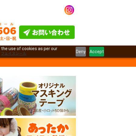
 the use of cookies as per our
Deny
Accept
フェイスシール