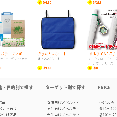
￥
＠150
￥
＠218
nepia バラエティギフト4点セット
折りたたみシート
 バラエティギフト4点セ
折りたたみシート
《UNI》ONE-Tチャ
ボールワンシリーズ
0
￥
＠168
￥
＠0
途・目的別で探す
ターゲット別で探す
PRICE
念品
女性向けノベルティ
〜@50円
ベント向け
男性向けノベルティ
@51〜10
タ付け商品
学生向けノベルティ
@101〜2