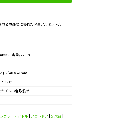
られる携帯性に優れた軽量アルミボトル
88mm、容量/220ml
ント／40×40mm
PP･ｼﾘｺﾝ
ﾋﾟﾝｸ･ﾌﾞﾙｰ 3色取混ぜ
ンブラー・ボトル
|
アウトドア
|
記念品
|