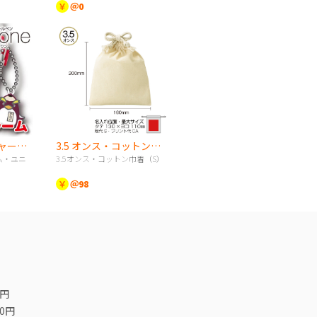
￥
＠0
《UNI》ONE-Tチャーム・ユニボールワンシリーズ
3.5 オンス・コットン巾着（S）
ーム・ユニ
3.5オンス・コットン巾着（S）
￥
＠98
0円
00円