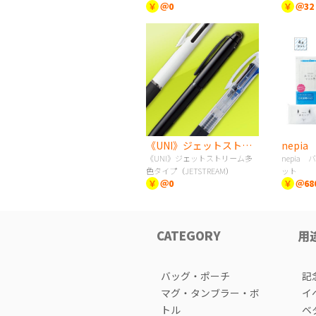
￥
＠0
￥
＠32
《UNI》ジェットストリーム多色タイプ（JETSTREAM）
《UNI》ジェットストリーム多
nepia
色タイプ（JETSTREAM）
ット
￥
＠0
￥
＠68
CATEGORY
用
バッグ・ポーチ
記
マグ・タンブラー・ボ
イ
トル
ベ