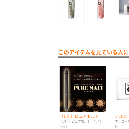
このアイテムを見ている人に
《UNI》ピュアモルト（PURE MALT）
《UNI》ピュアモルト（PURE
アルコー
MALT）
枚