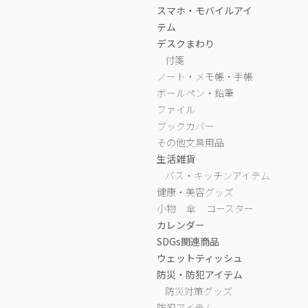
スマホ・モバイルアイ
テム
デスクまわり
付箋
ノート・メモ帳・手帳
ボールペン・鉛筆
ファイル
ブックカバー
その他文具用品
生活雑貨
バス・キッチンアイテム
健康・美容グッズ
小物
傘
コースター
カレンダー
SDGs関連商品
ウェットティッシュ
防災・防犯アイテム
防災対策グッズ
防犯アイテム