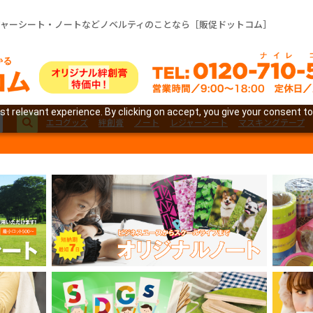
ジャーシート・ノートなどノベルティのことなら［販促ドットコム］
t relevant experience. By clicking on accept, you give your consent to
エコグッズ
絆創膏
ノート
レジャーシート
マスキングテープ