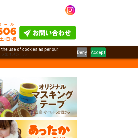
 the use of cookies as per our
Deny
Accept
フェイスシール