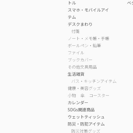
トル
ベ
スマホ・モバイルアイ
テム
デスクまわり
付箋
ノート・メモ帳・手帳
ボールペン・鉛筆
ファイル
ブックカバー
その他文具用品
生活雑貨
バス・キッチンアイテム
健康・美容グッズ
小物
傘
コースター
カレンダー
SDGs関連商品
ウェットティッシュ
防災・防犯アイテム
防災対策グッズ