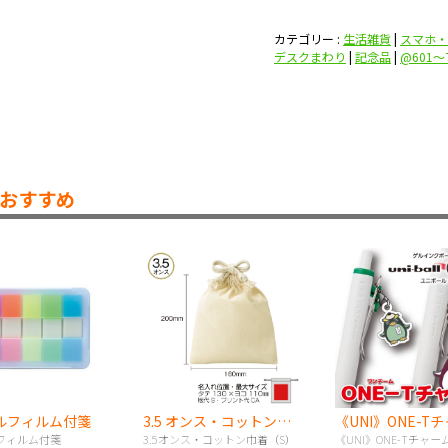
カテゴリー :
生活雑貨
|
スマホ・
デスクまわり
|
記念品
|
@601〜
おすすめ
ルフィルム付箋
3.5 オンス・コットン巾着（S）
フィルム付箋
3.5オンス・コットン巾着（S）
《UNI》ONE-Tチャ