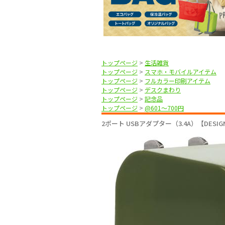
トップページ
>
生活雑貨
トップページ
>
スマホ・モバイルアイテム
トップページ
>
フルカラー印刷アイテム
トップページ
>
デスクまわり
トップページ
>
記念品
トップページ
>
@601〜700円
2ポート USBアダプター（3.4A）【DESI