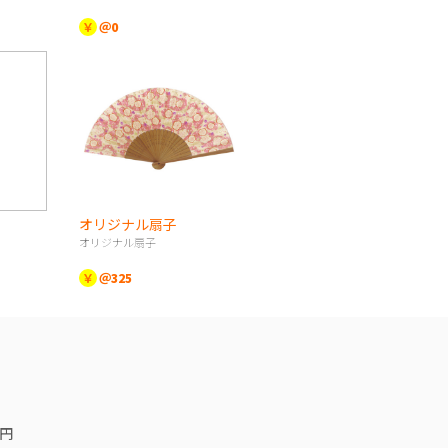
￥
＠0
オリジナル扇子
オリジナル扇子
￥
＠325
0円