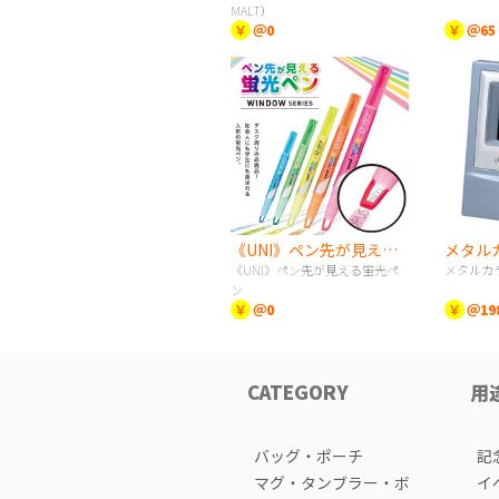
MALT）
￥
＠0
￥
＠65
《UNI》ペン先が見える蛍光ペン
《UNI》ペン先が見える蛍光ペ
メタルカ
ン
￥
＠0
￥
＠19
CATEGORY
用
バッグ・ポーチ
記
マグ・タンブラー・ボ
イ