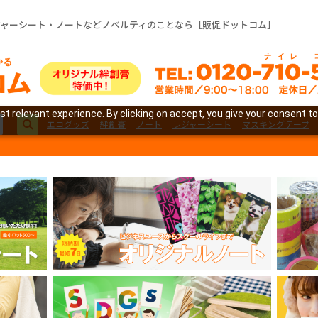
ジャーシート・ノートなどノベルティのことなら［販促ドットコム］
t relevant experience. By clicking on accept, you give your consent to
エコグッズ
絆創膏
ノート
レジャーシート
マスキングテープ