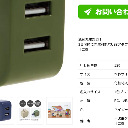
急速充電対応！
2台同時に充電可能なUSBアダ
［C25］
申し込単位
120
サイズ
本体サイ
包 装
化粧箱入
名入れサイズ
1色プリ
材 質
PC、 AB
色
ネイビー
※US
備 考
［C25］