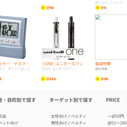
ボールワンシリーズ
￥
＠98
￥
＠0
メタルカラー デスククロック
《UNI》ユニボールワン
福袋特集
ラー デスククロック
《UNI》ユニボールワン
福袋特集
8
￥
＠150
￥
＠80
途・目的別で探す
ターゲット別で探す
PRICE
念品
女性向けノベルティ
〜@50円
ベント向け
男性向けノベルティ
@51〜10