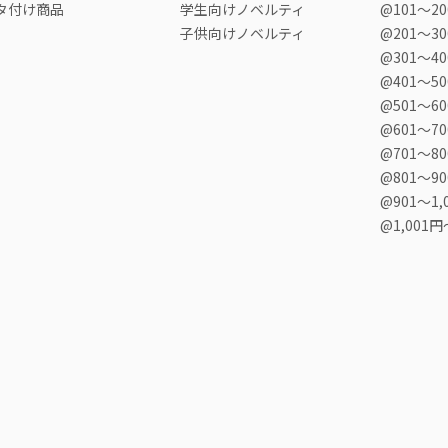
タ付け商品
学生向けノベルティ
@101〜2
子供向けノベルティ
@201〜3
@301〜4
@401〜5
@501〜6
@601〜7
@701〜8
@801〜9
@901〜1,
@1,001円