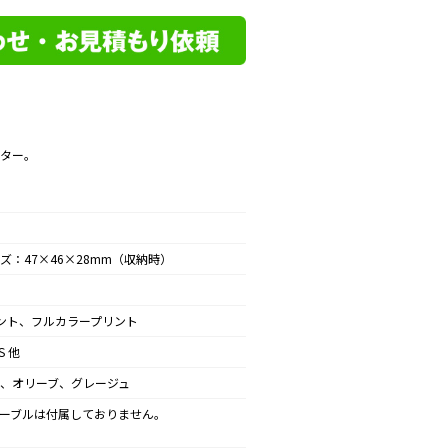
プター。
ズ：47×46×28mm（収納時）
ント、フルカラープリント
S 他
、オリーブ、グレージュ
Bケーブルは付属しておりません。