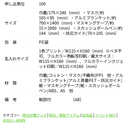
申し込単位
100
巾着/175×240（mm）・マスク/約
165×95（mm）・アルミブランケット/約
サイズ
700×1400（mm)・マスキングテープ/約
15×2000（mm）・スカッシュボールペン/約
144（mm）・防災ガイド/70×105（mm）
包 装
PE袋
1色プリント／W115×H160（mm）※ベタ不
可、フルカラー熱転写印刷／最大サイズ：
名入れサイズ
W115×H160（mm）、フルカラーインクジェ
ット印刷／W115×H160（mm）
巾着/コットン・マスク/不織布(PP) 他・アル
ミブランケット/アルミ蒸着PET・防災ガイド/
材 質
紙・マスキングテープ/紙・スカッシュボール
ペン/ABS、AS 他
備 考
取説付 ［A8］
カテゴリー :
防災対策グッズ
|
防災・防犯アイテム
|
記念品
|
イベント向け
|
@301〜400円