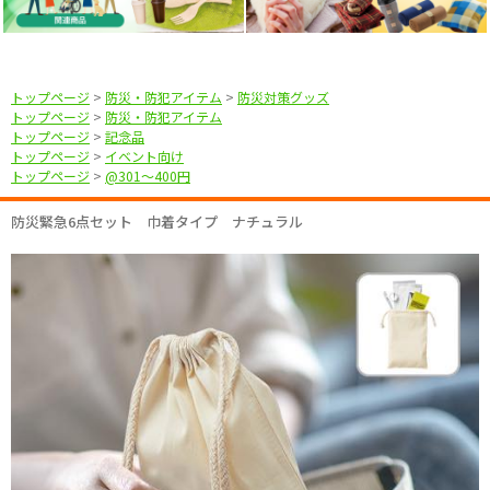
トップページ
>
防災・防犯アイテム
>
防災対策グッズ
トップページ
>
防災・防犯アイテム
トップページ
>
記念品
トップページ
>
イベント向け
トップページ
>
@301〜400円
防災緊急6点セット 巾着タイプ ナチュラル