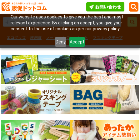
Our website uses cookies to give you the best and most
relevant experience. By clicking on accept, you give your
consent to the use of cookies as per our privacy policy.
エコグッズ
絆創膏
ノート
レジャーシート
マスキングテープ
Deny
Accept
フェイスシール