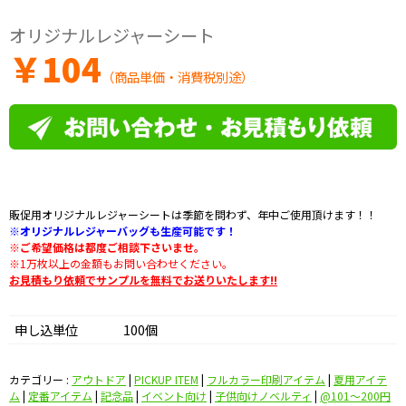
オリジナルレジャーシート
￥
104
（商品単価・消費税別途）
販促用オリジナルレジャーシートは季節を問わず、年中ご使用頂けます！！
※オリジナルレジャーバッグも生産可能です！
※ご希望価格は都度ご相談下さいませ。
※1万枚以上の金額もお問い合わせください。
お見積もり依頼でサンプルを無料でお送りいたします!!
申し込単位
100個
カテゴリー :
アウトドア
|
PICKUP ITEM
|
フルカラー印刷アイテム
|
夏用アイテ
ム
|
定番アイテム
|
記念品
|
イベント向け
|
子供向けノベルティ
|
@101〜200円