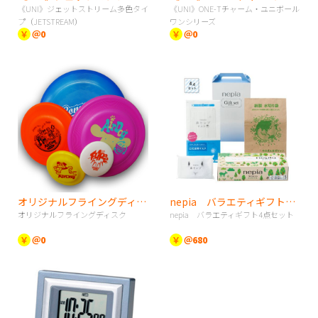
《UNI》ジェットストリーム多色タイ
《UNI》ONE-Tチャーム・ユニボール
プ（JETSTREAM）
ワンシリーズ
￥
＠0
￥
＠0
オリジナルフライングディスク
nepia バラエティギフト4点セット
オリジナルフライングディスク
nepia バラエティギフト4点セット
￥
＠0
￥
＠680