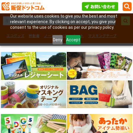
Our website uses cookies to give you the best and most
relevant experience. By clicking on accept, you give your
consent to the use of cookies as per our privacy policy.
エコグッズ
絆創膏
ノート
レジャーシート
マスキングテープ
Deny
Accept
フェイスシール