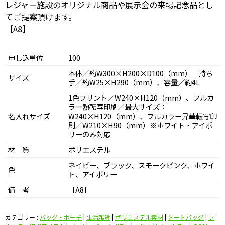
レジャー施設のオリジナル商品や展示会の来場記念品とし
てご提案頂けます。
［A8］
申し込単位
100
本体／約W300×H200×D100（mm） 持ち
サイズ
手／約W25×H290（mm）、容量／約4L
1色プリント／W240×H120（mm）、フルカ
ラー熱転写印刷／最大サイズ：
名入れサイズ
W240×H120（mm）、フルカラー昇華転写印
刷／W210×H90（mm）※ホワイト・アイボ
リーのみ対応
材 質
ポリエステル
ネイビー、ブラック、スモークピンク、ホワイ
色
ト、アイボリー
備 考
［A8］
カテゴリー :
バッグ・ポーチ
|
生活雑貨
|
ポリエステル素材
|
トートバッグ
|
フ