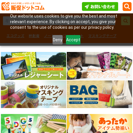
Our website uses cookies to give you the best and most
relevant experience. By clicking on accept, you give your
consent to the use of cookies as per our privacy policy.
エコグッズ
絆創膏
ノート
レジャーシート
マスキングテープ
Deny
Accept
フェイスシール