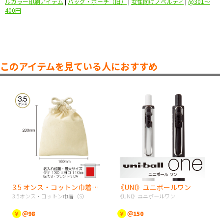
ルカラー印刷アイテム
|
バッグ・ポーチ（旧）
|
女性向けノベルティ
|
@301〜
400円
このアイテムを見ている人におすすめ
3.5 オンス・コットン巾着（S）
《UNI》ユニボールワン
3.5オンス・コットン巾着（S）
《UNI》ユニボールワン
￥
＠98
￥
＠150