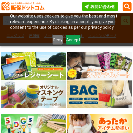
Our website uses cookies to give you the best and most
relevant experience. By clicking on accept, you give your
consent to the use of cookies as per our privacy policy.
エコグッズ
絆創膏
ノート
レジャーシート
マスキングテープ
Deny
Accept
フェイスシール