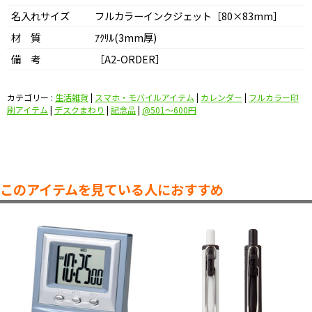
名入れサイズ
フルカラーインクジェット［80×83mm］
材 質
ｱｸﾘﾙ(3mm厚)
備 考
［A2-ORDER］
カテゴリー :
生活雑貨
|
スマホ・モバイルアイテム
|
カレンダー
|
フルカラー印
刷アイテム
|
デスクまわり
|
記念品
|
@501〜600円
このアイテムを見ている人におすすめ