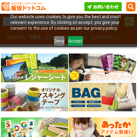
Our website uses cookies to give you the best and most
relevant experience. By clicking on accept, you give your
consent to the use of cookies as per our privacy policy.
エコグッズ
絆創膏
ノート
レジャーシート
マスキングテープ
Deny
Accept
フェイスシール