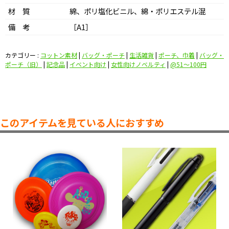
材 質
綿、ポリ塩化ビニル、綿・ポリエステル混
備 考
［A1］
カテゴリー :
コットン素材
|
バッグ・ポーチ
|
生活雑貨
|
ポーチ、巾着
|
バッグ・
ポーチ（旧）
|
記念品
|
イベント向け
|
女性向けノベルティ
|
@51〜100円
このアイテムを見ている人におすすめ