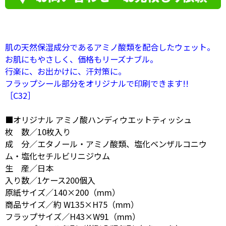
肌の天然保湿成分であるアミノ酸類を配合したウェット。
お肌にもやさしく、価格もリーズナブル。
行楽に、お出かけに、汗対策に。
フラップシール部分をオリジナルで印刷できます!!
［C32］
■オリジナル アミノ酸ハンディウエットティッシュ
枚 数／10枚入り
成 分／エタノール・アミノ酸類、塩化ベンザルコニウ
ム・塩化セチルビリニジウム
生 産／日本
入り数／1ケース200個入
原紙サイズ／140×200（mm）
商品サイズ／約 W135×H75（mm）
フラップサイズ／H43×W91（mm）