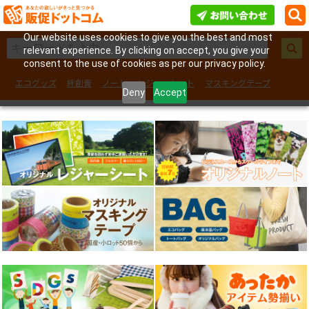
Our website uses cookies to give you the best and most
relevant experience. By clicking on accept, you give your
consent to the use of cookies as per our privacy policy.
エコグッズ
絆創膏
ノート
レジャーシート
マスキングテープ
Deny
Accept
フェイスシール