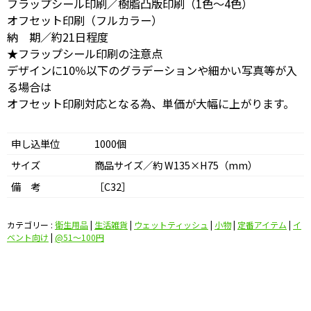
フラップシール印刷／樹脂凸版印刷（1色～4色）
オフセット印刷（フルカラー）
納 期／約21日程度
★フラップシール印刷の注意点
デザインに10％以下のグラデーションや細かい写真等が入
る場合は
オフセット印刷対応となる為、単価が大幅に上がります。
申し込単位
1000個
サイズ
商品サイズ／約 W135×H75（mm）
備 考
［C32］
カテゴリー :
衛生用品
|
生活雑貨
|
ウェットティッシュ
|
小物
|
定番アイテム
|
イ
ベント向け
|
@51〜100円