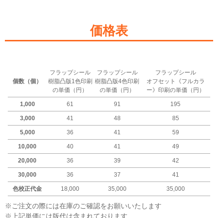
価格表
フラップシール
フラップシール
フラップシール
個数（個）
樹脂凸版1色印刷
樹脂凸版4色印刷
オフセット《フルカラ
の単価（円）
の単価（円）
ー》印刷の単価（円）
1,000
61
91
195
3,000
41
48
85
5,000
36
41
59
10,000
40
41
49
20,000
36
39
42
30,000
36
37
41
色校正代金
18,000
35,000
35,000
※ご注文の際には在庫のご確認をお願いいたします
※上記単価には版代は含まれております